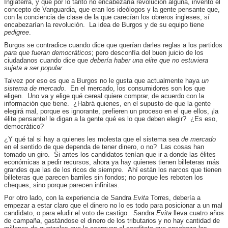
Inglaterra, y que por lo tanto no encabezaría revolución alguna, inventó el
concepto de Vanguardia, que eran los ideólogos y la gente pensante que,
con la conciencia de clase de la que carecían los obreros ingleses, sí
encabezarían la revolución. La idea de Burgos y de su equipo tiene
pedigree
.
Burgos se contradice cuando dice que querían darles reglas a los partidos
para que fueran democráticos
; pero desconfía del buen juicio de los
ciudadanos cuando dice que
debería haber una elite que no estuviera
sujeta a ser popular
.
Talvez por eso es que a Burgos no le gusta que actualmente haya
un
sistema de mercado
. En el mercado, los consumidores son los que
eligen. Uno va y elige qué cereal quiere comprar, de acuerdo con la
información que tiene. ¿Habrá quienes, en el supusto de que la gente
elegirá mal, porque es ignorante, prefieren un proceso en el que ellos, ¡la
élite pensante! le digan a la gente qué es lo que deben elegir? ¿Es eso,
democrático?
¿Y qué tal si hay a quienes les molesta que el sistema sea
de mercado
en el sentido de que dependa de tener dinero, o no? Las cosas han
tomado un giro. Si antes los candidatos tenían que ir a donde las élites
económicas a pedir recursos, ahora ya hay quienes tienen billeteras más
grandes que las de los ricos de siempre. Ahí están los narcos que tienen
billeteras que parecen barriles sin fondos; no porque les reboten los
cheques, sino porque parecen infinitas.
Por otro lado, con la experiencia de Sandra
Evita
Torres, debería a
empezar a estar claro que el dinero no lo es todo para posicionar a un mal
candidato, o para eludir el voto de castigo. Sandra
Evita
lleva cuatro años
de campaña, gastándose el dinero de los tributarios y no hay cantidad de