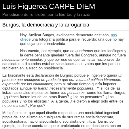
Luis Figueroa CARPE DIEM
Periodismo de reflexión, por la libertad y la razón
Burgos, la democracia y la arrogancia
Hoy, Amilcar Burgos, exdirigente democrata cristiano,
nos
ofrece
una fotografía política para el recuerdo; una que no hay
que dejar pasar inadvertida.
Nos cuenta, por ejemplo, que
no queríamos
que los ideólogos y
la gente pensante quedara fuera del Congreso, aunque no fuera
necesariamente popular
; y que por eso es que las listas nacionales de
candidatos a diputados estaban vinculadas a los votos que los partidos
recibieran en la elección presidencial.
Es fascinante esta declaración de Burgos; porque el ingeniero quería
un
proceso que produjese un producto que era voluntad política libremente
expresada por los ciudadanos
; pero al mismo tiempo quería imponer
diputados aunque
no fueran necesariamente populares
. Y si los de las
listas nacionales impuestos fueron
los pensantes
, como les llama Burgos,
¿quiénes fueron los de las otras listas? ¿Los no pensantes? ¿Los
populares y no los elitistas? A la gente, ¿le dieron a elegir sólo entre los
no pensantes? ¿Por qué?
Mi hipótesis es que aquel diseño responde a una mentalidad ingenieril
propia del socialismo en cualquiera de sus ramas socialdemócrata,
socialcristiana, nacionalsocialista o socialista científica. Lenin, por
ejemplo, al darse cuenta de que el proletariado no se depauparizaba en