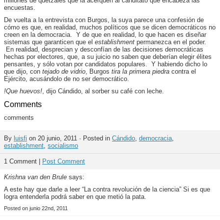
millones de quetzales que la acerquen al canditato que encabeza las
encuestas.
De vuelta a la entrevista con Burgos, la suya parece una confesión de
cómo es que, en realidad, muchos políticos que se dicen democráticos no
creen en la democracia. Y de que en realidad, lo que hacen es diseñar
sistemas que garanticen que el
establishment
permanezca en el poder.
En realidad, desprecian y desconfían de las decisiones democráticas
hechas por electores, que, a su juicio no saben que deberían elegir élites
pensantes, y sólo votan por candidatos populares. Y habiendo dicho lo
que dijo, con
tejado de vidrio
, Burgos
tira la primera piedra
contra el
Ejército, acusándolo de no ser democrático.
!Que huevos!
, dijo Cándido, al sorber su café con leche.
Comments
comments
By
luisfi
on 20 junio, 2011 · Posted in
Cándido
,
democracia
,
establishment
,
socialismo
1 Comment |
Post Comment
Krishna van den Brule
says:
A este hay que darle a leer “La contra revolución de la ciencia” Si es que
logra entenderla podrá saber en que metió la pata.
Posted on junio 22nd, 2011