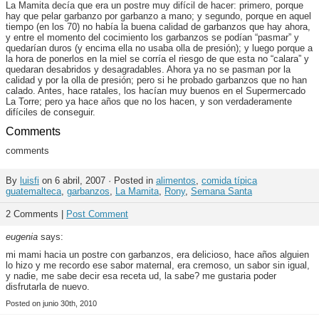
La Mamita decía que era un postre muy difícil de hacer: primero, porque
hay que pelar garbanzo por garbanzo a mano; y segundo, porque en aquel
tiempo (en los 70) no había la buena calidad de garbanzos que hay ahora,
y entre el momento del cocimiento los garbanzos se podían “pasmar” y
quedarían duros (y encima ella no usaba olla de presión); y luego porque a
la hora de ponerlos en la miel se corría el riesgo de que esta no “calara” y
quedaran desabridos y desagradables. Ahora ya no se pasman por la
calidad y por la olla de presión; pero si he probado garbanzos que no han
calado. Antes, hace ratales, los hacían muy buenos en el Supermercado
La Torre; pero ya hace años que no los hacen, y son verdaderamente
difíciles de conseguir.
Comments
comments
By
luisfi
on 6 abril, 2007 · Posted in
alimentos
,
comida típica
guatemalteca
,
garbanzos
,
La Mamita
,
Rony
,
Semana Santa
2 Comments |
Post Comment
eugenia
says:
mi mami hacia un postre con garbanzos, era delicioso, hace años alguien
lo hizo y me recordo ese sabor maternal, era cremoso, un sabor sin igual,
y nadie, me sabe decir esa receta ud, la sabe? me gustaria poder
disfrutarla de nuevo.
Posted on junio 30th, 2010