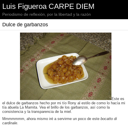
Luis Figueroa CARPE DIEM
Periodismo de reflexión, por la libertad y la razón
Dulce de garbanzos
Este es
el dulce de garbanzos hecho por mi tío Rony al estilo de como lo hacía mi
tía abuela La Mamita. Vea el brillo de los garbanzos, así como la
consistencia y la transparencia de la miel.
Mmmmmmm, ahora mismo iré a servirme un poco de este
bocatto di
cardinale
.