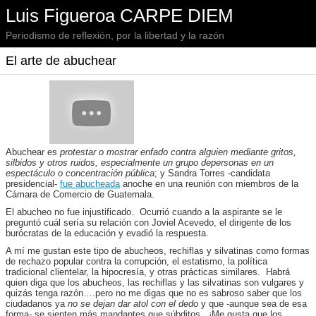
Luis Figueroa CARPE DIEM
Periodismo de reflexión, por la libertad y la razón
El arte de abuchear
Abuchear es
p
rotestar
o
mostrar
enfado
contra
alguien
mediante
gritos,
silbidos
y
otros
ruidos,
especialmente
un
grupo
de
personas
en un
espectáculo
o
concentración
pública
; y Sandra Torres -candidata
presidencial-
fue abucheada
anoche en una reunión con miembros de la
Cámara de Comercio de Guatemala.
El abucheo no fue injustificado. Ocurrió cuando a la aspirante se le
preguntó cuál sería su relación con Joviel Acevedo, el dirigente de los
burócratas de la educación y evadió la respuesta.
A mí me gustan este tipo de abucheos, rechiflas y silvatinas como formas
de rechazo popular contra la corrupción, el estatismo, la política
tradicional clientelar, la hipocresía, y otras prácticas similares. Habrá
quien diga que los abucheos, las rechiflas y las silvatinas son vulgares y
quizás tenga razón….pero no me digas que no es sabroso saber que los
ciudadanos ya
no se dejan dar atol con el dedo
y que -aunque sea de esa
forma- se sienten más mandantes que súbditos. ¡Me gusta que los