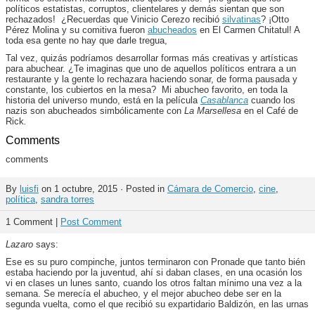
políticos estatistas, corruptos, clientelares y demás sientan que son
rechazados! ¿Recuerdas que Vinicio Cerezo recibió
silvatinas
? ¡Otto
Pérez Molina y su comitiva fueron
abucheados
en El Carmen Chitatul! A
toda esa gente no hay que darle tregua,
Tal vez, quizás podríamos desarrollar formas más creativas y artísticas
para abuchear. ¿Te imaginas que uno de aquellos políticos entrara a un
restaurante y la gente lo rechazara haciendo sonar, de forma pausada y
constante, los cubiertos en la mesa? Mi abucheo favorito, en toda la
historia del universo mundo, está en la película
Casablanca
cuando los
nazis son abucheados simbólicamente con
La Marsellesa
en el Café de
Rick
.
Comments
comments
By
luisfi
on 1 octubre, 2015 · Posted in
Cámara de Comercio
,
cine
,
política
,
sandra torres
1 Comment |
Post Comment
Lazaro
says:
Ese es su puro compinche, juntos terminaron con Pronade que tanto bién
estaba haciendo por la juventud, ahí si daban clases, en una ocasión los
vi en clases un lunes santo, cuando los otros faltan mínimo una vez a la
semana. Se merecía el abucheo, y el mejor abucheo debe ser en la
segunda vuelta, como el que recibió su expartidario Baldizón, en las urnas