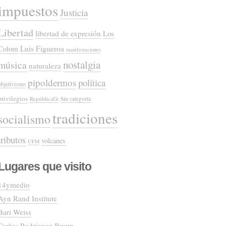
impuestos
Justicia
Libertad
libertad de expresión
Los
Colom
Luis Figueroa
manifestaciones
nostalgia
música
naturaleza
pipoldermos
política
objetivismo
privilegios
RepúblicaGt
Sin categoría
tradiciones
socialismo
tributos
volcanes
UFM
Lugares que visito
14ymedio
Ayn Rand Institute
Bari Weiss
Carlos Rodríguez Braun