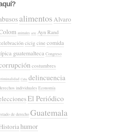
aquí?
alimentos
abusos
Alvaro
Colom
Ayn Rand
animales
arte
comida
celebración
cicig
cine
típica guatemalteca
Congreso
corrupción
costumbres
delincuencia
criminalidad
Cuba
derechos individuales
Economía
El Periódico
elecciones
Guatemala
estado de derecho
humor
Historia