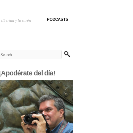
PODCASTS
 libertad y la razón
¡Apodérate del día!