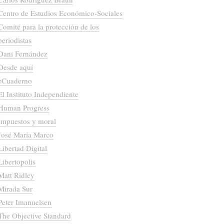
Centro de Estudios Económico-Sociales
Comité para la protección de los
periodistas
Dani Fernández
Desde aquí
eCuaderno
El Instituto Independiente
Human Progress
Impuestos y moral
José María Marco
Libertad Digital
Libertopolis
Matt Ridley
Mirada Sur
Peter Imanuelsen
The Objective Standard