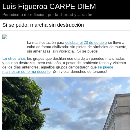
Luis Figueroa CARPE DIEM
Periodismo de reflexión, por la libertad y la razón
Sí se pudo, marcha sin destrucción
La manifestación para
celebrar el 20 de octubre
se llevó a
cabo de forma civilizada: sin pintas de símbolos de muerte,
sin amenazas, sin violencia. Sí se puede.
En otros años
los grupos que desfilan ese día dejan paredes manchadas
y causan destrozos; pero este año, a pesar del ambiente tenso y violento
de los días anteriores, aquellos grupos demostraron que
se puede
manifestar de forma decente
. ¡Sin violar derechos de terceros!