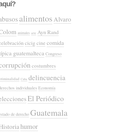
aquí?
alimentos
abusos
Alvaro
Colom
Ayn Rand
animales
arte
comida
celebración
cicig
cine
típica guatemalteca
Congreso
corrupción
costumbres
delincuencia
criminalidad
Cuba
derechos individuales
Economía
El Periódico
elecciones
Guatemala
estado de derecho
humor
Historia