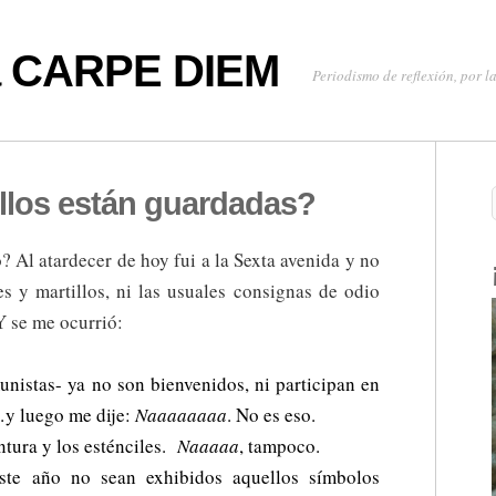
oa CARPE DIEM
Periodismo de reflexión, por la
llos están guardadas?
 Al atardecer de hoy fui a la Sexta avenida y no
s y martillos, ni las usuales consignas de odio
Y se me ocurrió:
nistas- ya no son bienvenidos, ni participan en
…y luego me dije:
Naaaaaaaa
. No es eso.
ntura y los esténciles.
Naaaaa
, tampoco.
ste año no sean exhibidos aquellos símbolos