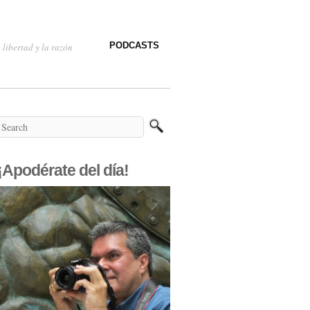
PODCASTS
 libertad y la razón
¡Apodérate del día!