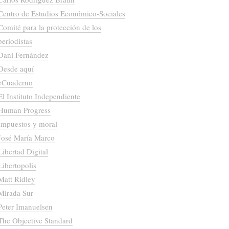
Centro de Estudios Económico-Sociales
Comité para la protección de los
periodistas
Dani Fernández
Desde aquí
eCuaderno
El Instituto Independiente
Human Progress
Impuestos y moral
José María Marco
Libertad Digital
Libertopolis
Matt Ridley
Mirada Sur
Peter Imanuelsen
The Objective Standard