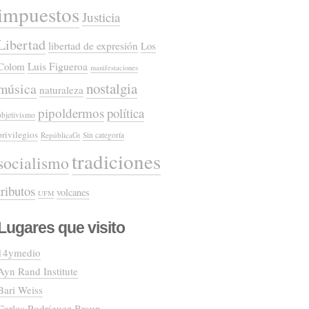
impuestos
Justicia
Libertad
libertad de expresión
Los
Colom
Luis Figueroa
manifestaciones
nostalgia
música
naturaleza
pipoldermos
política
objetivismo
privilegios
RepúblicaGt
Sin categoría
tradiciones
socialismo
tributos
volcanes
UFM
Lugares que visito
14ymedio
Ayn Rand Institute
Bari Weiss
Carlos Rodríguez Braun