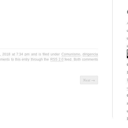
, 2018 at 7:34 pm and is filed under
Comunismo
,
dirigencia
ments to this entry through the
RSS 2.0
feed. Both comments
Next
→