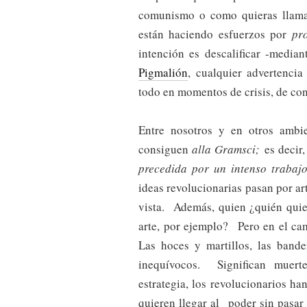
comunismo o como quieras llamar 
están haciendo esfuerzos por
pr
intención es descalificar -media
Pigmalión
, cualquier advertencia
todo en momentos de crisis, de con
Entre nosotros y en otros ambie
consiguen
alla Gramsci;
es decir
precedida por un intenso traba
ideas revolucionarias pasan por art
vista. Además, quien ¿quién quier
arte, por ejemplo? Pero en el ca
Las hoces y martillos, las bander
inequívocos. Significan muert
estrategia, los revolucionarios ha
quieren llegar al poder sin pasar