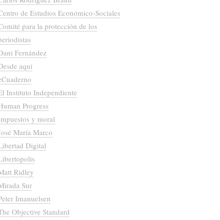
Centro de Estudios Económico-Sociales
Comité para la protección de los
periodistas
Dani Fernández
Desde aquí
eCuaderno
El Instituto Independiente
Human Progress
Impuestos y moral
José María Marco
Libertad Digital
Libertopolis
Matt Ridley
Mirada Sur
Peter Imanuelsen
The Objective Standard