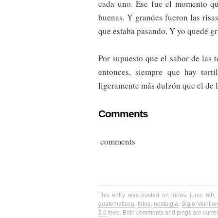
cada uno. Ese fue el momento que
buenas. Y grandes fueron las risas
que estaba pasando. Y yo quedé g
Por supuesto que el sabor de las t
entonces, siempre que hay tort
ligeramente más dulzón que el de 
Comments
comments
This entry was posted on lunes, junio 6th
guatemalteca
,
fotos
,
nostalgia
,
Siglo Veintiu
2.0
feed. Both comments and pings are curren