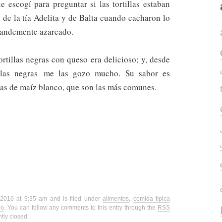
 escogí para preguntar si las tortillas estaban
 de la tía Adelita y de Balta cuando cacharon lo
randemente azareado.
ortillas negras con queso era delicioso; y, desde
illas negras me las gozo mucho. Su sabor es
las de maíz blanco, que son las más comunes.
, 2016 at 9:35 am and is filed under
alimentos
,
comida típica
no
. You can follow any comments to this entry through the
RSS
tly closed.