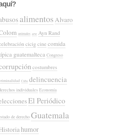
aquí?
alimentos
abusos
Alvaro
Colom
Ayn Rand
animales
arte
comida
celebración
cicig
cine
típica guatemalteca
Congreso
corrupción
costumbres
delincuencia
criminalidad
Cuba
derechos individuales
Economía
El Periódico
elecciones
Guatemala
estado de derecho
humor
Historia