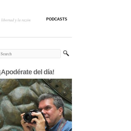
PODCASTS
 libertad y la razón
¡Apodérate del día!