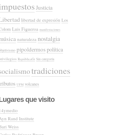
impuestos
Justicia
Libertad
libertad de expresión
Los
Colom
Luis Figueroa
manifestaciones
nostalgia
música
naturaleza
pipoldermos
política
objetivismo
privilegios
RepúblicaGt
Sin categoría
tradiciones
socialismo
tributos
volcanes
UFM
Lugares que visito
14ymedio
Ayn Rand Institute
Bari Weiss
Carlos Rodríguez Braun