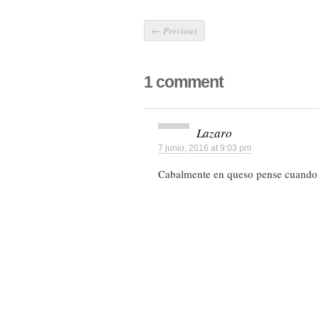
←
Previous
1 comment
Lazaro
7 junio, 2016 at 9:03 pm
Cabalmente en queso pense cuando v