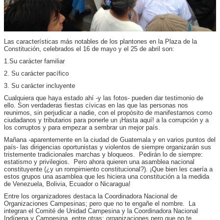
Las características más notables de los plantones en la Plaza de la
Constitución, celebrados el 16 de mayo y el 25 de abril son:
1.Su carácter familiar
2. Su carácter pacífico
3. Su carácter incluyente
Cualquiera que haya estado ahí -y las fotos- pueden dar testimonio de
ello. Son verdaderas fiestas cívicas en las que las personas nos
reunimos, sin perjudicar a nadie, con el propósito de manifestarnos como
ciudadanos y tributarios para ponerle un ¡Hasta aquí! a la corrupción y a
los corruptos y para empezar a sembrar un mejor país.
Mañana -aparentemente en la ciudad de Guatemala y en varios puntos del
país- las dirigencias oportunistas y violentos de siempre organizarán sus
tristemente tradicionales marchas y bloqueos. Pedirán lo de siempre:
estatismo y privilegios. Pero ahora quieren una asamblea nacional
constituyente (¿y un rompimiento constitucional?). ¡Que bien les caería a
estos grupos una asamblea que les hiciera una constitución a la medida
de Venezuela, Bolivia, Ecuador o Nicaragua!
Entre los organizadores destaca la Coordinadora Nacional de
Organizaciones Campesinas; pero que no te engañe el nombre. La
integran el Comité de Unidad Campesina y la Coordinadora Nacional
Indígena y Campesina, entre otras; organizaciones pero que no te