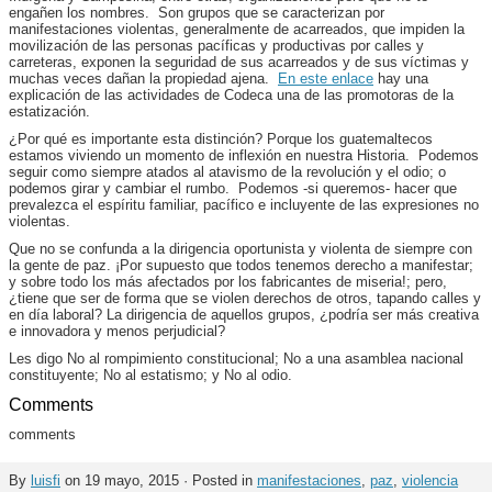
engañen los nombres. Son grupos que se caracterizan por
manifestaciones violentas, generalmente de acarreados, que impiden la
movilización de las personas pacíficas y productivas por calles y
carreteras, exponen la seguridad de sus acarreados y de sus víctimas y
muchas veces dañan la propiedad ajena.
En este enlace
hay una
explicación de las actividades de Codeca una de las promotoras de la
estatización.
¿Por qué es importante esta distinción? Porque los guatemaltecos
estamos viviendo un momento de inflexión en nuestra Historia. Podemos
seguir como siempre atados al atavismo de la revolución y el odio; o
podemos girar y cambiar el rumbo. Podemos -si queremos- hacer que
prevalezca el espíritu familiar, pacífico e incluyente de las expresiones no
violentas.
Que no se confunda a la dirigencia oportunista y violenta de siempre con
la gente de paz. ¡Por supuesto que todos tenemos derecho a manifestar;
y sobre todo los más afectados por los fabricantes de miseria!; pero,
¿tiene que ser de forma que se violen derechos de otros, tapando calles y
en día laboral? La dirigencia de aquellos grupos, ¿podría ser más creativa
e innovadora y menos perjudicial?
Les digo No al rompimiento constitucional; No a una asamblea nacional
constituyente; No al estatismo; y No al odio.
Comments
comments
By
luisfi
on 19 mayo, 2015 · Posted in
manifestaciones
,
paz
,
violencia