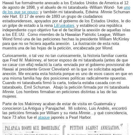
Hawaii fue formalmente anexado a los Estados Unidos de America el 12
de agosto de 1898, y el abuelo de mi tatarabuela -William Wond- fue
uno
de los que se opuso
; y también mi tatarabuela, Edwina
Minnie
Schuman
née
Hart. El 17 de enero de 1893 un grupo de ciudadanos
estadounidenses, apoyados por el gobierno de los Estados Unidos, le dio
un golpe de estado a la reina
Lili’uokalani
, y estableció una república
independiente cuyo objetivo fue el de facilitar la anexión de aquellas islas
a los EE.UU. Como miembro de la Hawaiian Patriotic League, William
Wond firmó una de las peticiones hechas la presidente William McKinley
para que no se hiciera aquella anexión. La ilustración de esta nota
muestra una de las hojas de la petición, encabezada por Wond.
Curiosamente, o tal vez no tan curiosamente, la historia familiar cuenta
que Fred W. Makinney, el tercer esposo de mi tatarabuela (antes de que
se casar con ella) redactó la carta -enviada por el gobierno provisional de
Hawaii al presidente Grover Cleveland- en la que se solicitaba aquella
anexión. Me encanta esta historia porque es uno de esos casos en que en
una misma familia hay dos posiciones políticas radicalmente opuestas.
Cuando mi tatarabuela firmó la carta, todavía estaba casada con mi
tatarabuelo, Emil Schuman. Abajo la petición firmada por mi tatarabuela
Minnie
. Los hombres firmaban en peticiones distintas a las de las
mujeres.
Parte de los Makinney acaban de estar de visita en Guatemala y
conocieron La Antigua y Panajachel. Mi sobrino, Luis Andrés, encontró
las peticións firmada por William y su nieta
Minnie
…y qué coincidencia,
hace 73 años fue el
ataque
japonés a Pearl Harbor.