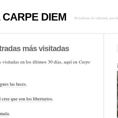
oa CARPE DIEM
Periodismo de reflexión, por la
tradas más visitadas
s visitadas en los últimos 30 días, aquí en
Carpe
gues las luces
.
 cree que son los libertarios
.
emala
.