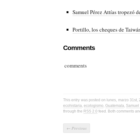
Samuel Pérez Attías tropezó d
Portillo, los cheques de Taiwá
Comments
comments
This entry was posted on lunes, marzo 31st, 
ecohistaria
,
ecologismo
,
Guatemala
,
Samuel 
through the
RSS 2.0
feed. Both comments and 
←
Previous