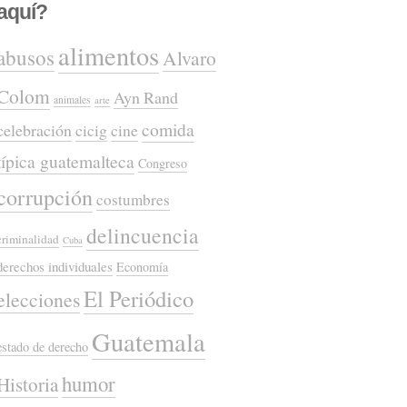
aquí?
alimentos
abusos
Alvaro
Colom
Ayn Rand
animales
arte
comida
celebración
cicig
cine
típica guatemalteca
Congreso
corrupción
costumbres
delincuencia
criminalidad
Cuba
derechos individuales
Economía
El Periódico
elecciones
Guatemala
estado de derecho
humor
Historia