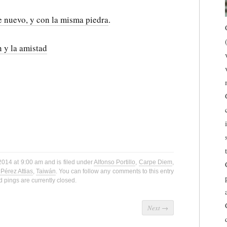
e nuevo, y con la misma piedra
.
n y la amistad
2014 at 9:00 am and is filed under
Alfonso Portillo
,
Carpe Diem
,
Pérez Attias
,
Taiwán
. You can follow any comments to this entry
pings are currently closed.
Next
→