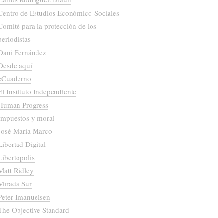
Centro de Estudios Económico-Sociales
Comité para la protección de los
periodistas
Dani Fernández
Desde aquí
eCuaderno
El Instituto Independiente
Human Progress
Impuestos y moral
José María Marco
Libertad Digital
Libertopolis
Matt Ridley
Mirada Sur
Peter Imanuelsen
The Objective Standard