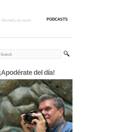
PODCASTS
 libertad y la razón
¡Apodérate del día!