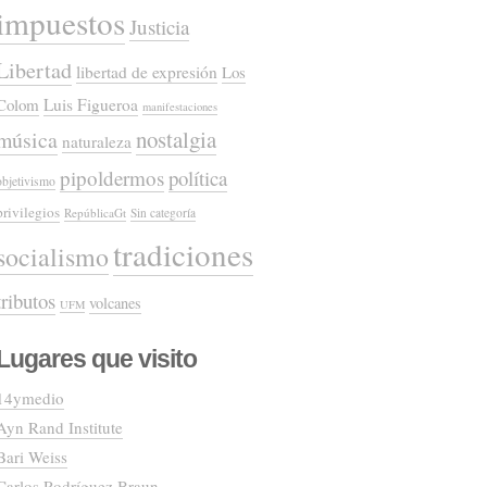
impuestos
Justicia
Libertad
libertad de expresión
Los
Colom
Luis Figueroa
manifestaciones
nostalgia
música
naturaleza
pipoldermos
política
objetivismo
privilegios
RepúblicaGt
Sin categoría
tradiciones
socialismo
tributos
volcanes
UFM
Lugares que visito
14ymedio
Ayn Rand Institute
Bari Weiss
Carlos Rodríguez Braun