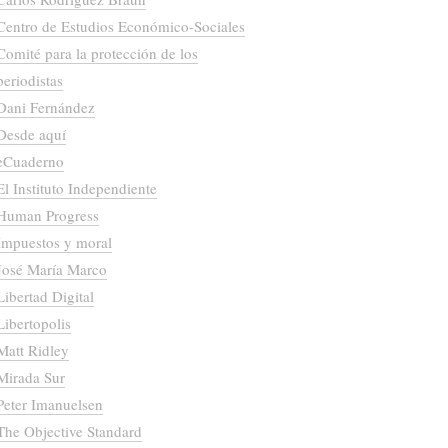
Centro de Estudios Económico-Sociales
Comité para la protección de los
periodistas
Dani Fernández
Desde aquí
eCuaderno
El Instituto Independiente
Human Progress
Impuestos y moral
José María Marco
Libertad Digital
Libertopolis
Matt Ridley
Mirada Sur
Peter Imanuelsen
The Objective Standard