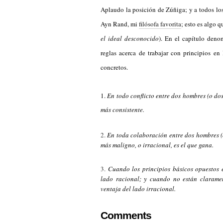
Aplaudo la posición de Zúñiga; y a todos los
Ayn Rand, mi
filósofa favorita
; e
sto es
algo qu
el ideal desconocido
). En el capítulo den
reglas acerca de trabajar con principios en
concretos.
1.
En todo conflicto entre dos hombres (o do
más consistente.
2.
En toda colaboración entre dos hombres (o
más maligno, o irracional, es el que gana.
3.
Cuando los principios básicos opuestos e
lado racional; y cuando no están claramen
ventaja del lado irracional.
Comments