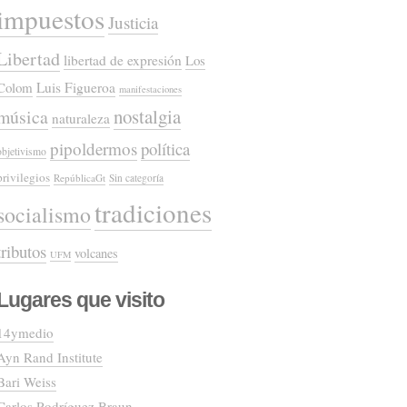
impuestos
Justicia
Libertad
libertad de expresión
Los
Colom
Luis Figueroa
manifestaciones
nostalgia
música
naturaleza
pipoldermos
política
objetivismo
privilegios
RepúblicaGt
Sin categoría
tradiciones
socialismo
tributos
volcanes
UFM
Lugares que visito
14ymedio
Ayn Rand Institute
Bari Weiss
Carlos Rodríguez Braun