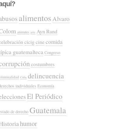
aquí?
alimentos
abusos
Alvaro
Colom
Ayn Rand
animales
arte
comida
celebración
cicig
cine
típica guatemalteca
Congreso
corrupción
costumbres
delincuencia
criminalidad
Cuba
derechos individuales
Economía
El Periódico
elecciones
Guatemala
estado de derecho
humor
Historia