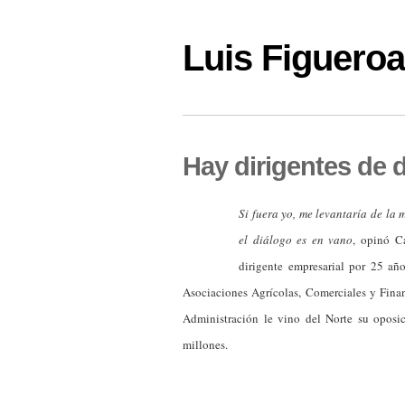
Luis Figuer
Hay dirigentes de d
Si fuera yo, me levantaría de la
el diálogo es en vano
, opinó C
dirigente empresarial por 25 año
Asociaciones Agrícolas, Comerciales y Fina
Administración le vino del Norte su oposi
millones.