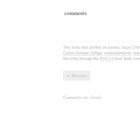
comments
This entry was posted on jueves, mayo 27th
Carlos Enrique Zúñiga
,
endeudamiento
,
imp
this entry through the
RSS 2.0
feed. Both com
←
Previous
Comments are closed.