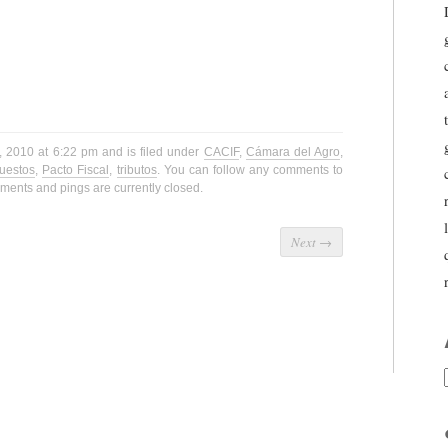
, 2010 at 6:22 pm and is filed under
CACIF
,
Cámara del Agro
,
uestos
,
Pacto Fiscal
,
tributos
. You can follow any comments to
ments and pings are currently closed.
Next
→