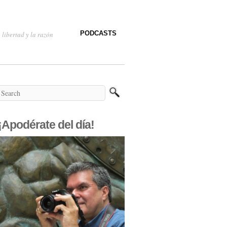
PODCASTS
 libertad y la razón
¡Apodérate del día!