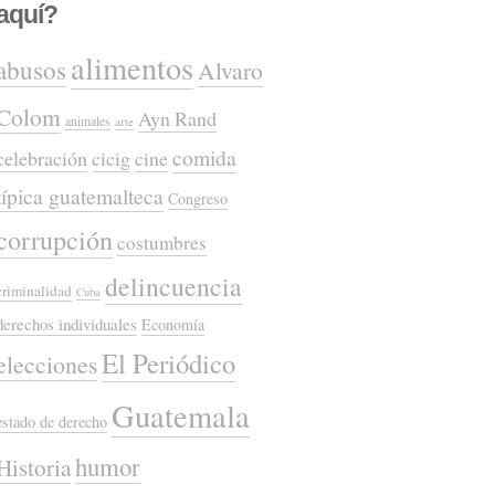
aquí?
alimentos
abusos
Alvaro
Colom
Ayn Rand
animales
arte
comida
celebración
cicig
cine
típica guatemalteca
Congreso
corrupción
costumbres
delincuencia
criminalidad
Cuba
derechos individuales
Economía
El Periódico
elecciones
Guatemala
estado de derecho
humor
Historia