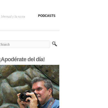
PODCASTS
 libertad y la razón
¡Apodérate del día!