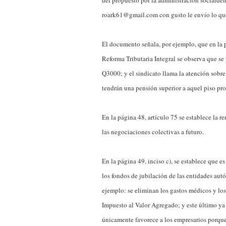
del propuesto por la administración socialde
roark61@gmail.com con gusto le envío lo q
El documento señala, por ejemplo, que en la 
Reforma Tributaria Integral se observa que s
Q3000; y el sindicato llama la atención sobre
tendrán una pensión superior a aquel piso pro
En la página 48, artículo 75 se establece la 
las negociaciones colectivas a futuro.
En la página 49, inciso c), se establece que e
los fondos de jubilación de las entidades aut
ejemplo: se eliminan los gastos médicos y los
Impuesto al Valor Agregado; y este último ya 
únicamente favorece a los empresarios porque s