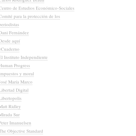
Centro de Estudios Económico-Sociales
Comité para la protección de los
periodistas
Dani Fernández
Desde aquí
eCuaderno
El Instituto Independiente
Human Progress
Impuestos y moral
José María Marco
Libertad Digital
Libertopolis
Matt Ridley
Mirada Sur
Peter Imanuelsen
The Objective Standard