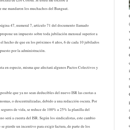
mócrata de Los Colom. Si usted me escribe a
ue me mandaron los muchachos del Banguat.
página 47, numeral 7, artículo 71 del documento llamado
e propone un impuesto sobre toda jubilación mensual superior a
 el hecho de que en los próximos 4 años, 6 de cada 10 jubilados
puesto por la administración.
renta en especie, misma que afectará algunos Pactos Colectivos y
s posible que ya no sean deducibles del nuevo ISR las cuotas a
ónomas, o descentralizadas, debido a una redacción oscura. Por
 seguros de vida, se reduce de 100% a 25% la planilla del
no será a cuenta del ISR. Según los sindicalistas, este cambio
e pierde un incentivo para exigir factura, de parte de los