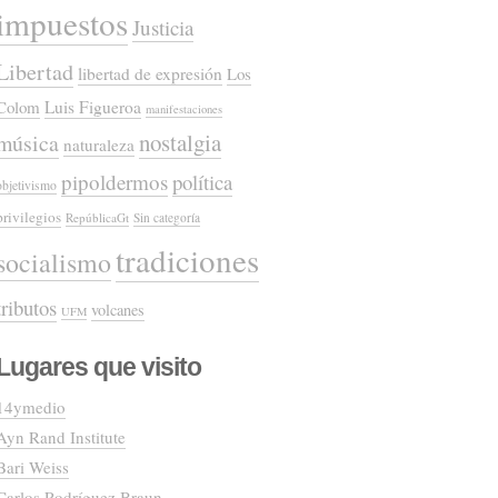
impuestos
Justicia
Libertad
libertad de expresión
Los
Colom
Luis Figueroa
manifestaciones
nostalgia
música
naturaleza
pipoldermos
política
objetivismo
privilegios
RepúblicaGt
Sin categoría
tradiciones
socialismo
tributos
volcanes
UFM
Lugares que visito
14ymedio
Ayn Rand Institute
Bari Weiss
Carlos Rodríguez Braun