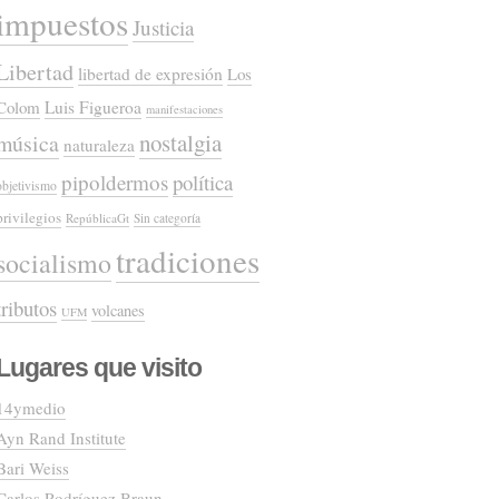
impuestos
Justicia
Libertad
libertad de expresión
Los
Colom
Luis Figueroa
manifestaciones
nostalgia
música
naturaleza
pipoldermos
política
objetivismo
privilegios
RepúblicaGt
Sin categoría
tradiciones
socialismo
tributos
volcanes
UFM
Lugares que visito
14ymedio
Ayn Rand Institute
Bari Weiss
Carlos Rodríguez Braun