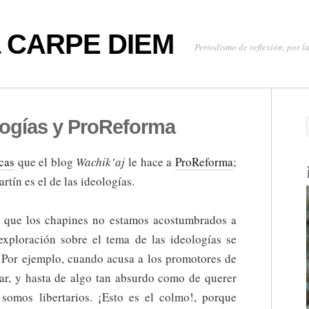
oa CARPE DIEM
Periodismo de reflexión, por la
ologías y ProReforma
icas
que el blog
Wachik’aj
le hace a
ProReforma
;
tín es el de las ideologías.
e que los chapines no estamos acostumbrados a
exploración sobre el tema de las ideologías se
. Por ejemplo, cuando acusa a los promotores de
r, y hasta de algo tan absurdo como de querer
somos libertarios. ¡Esto es el colmo!, porque