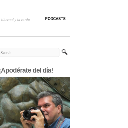
PODCASTS
 libertad y la razón
¡Apodérate del día!