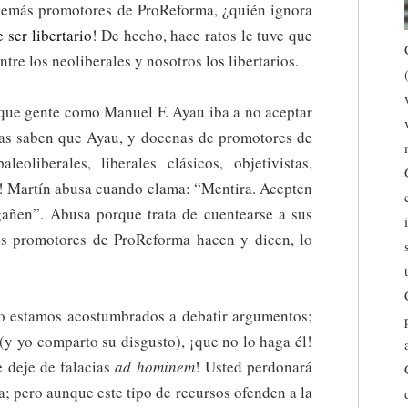
demás promotores de ProReforma, ¿quién ignora
ser libertario
! De hecho, hace ratos le tuve que
ntre los neoliberales y nosotros los libertarios.
 que gente como Manuel F. Ayau iba a no aceptar
dras saben que Ayau, y docenas de promotores de
leoliberales, liberales clásicos, objetivistas,
as! Martín abusa cuando clama: “Mentira. Acepten
añen”. Abusa porque trata de cuentearse a sus
los promotores de ProReforma hacen y dicen, lo
.
o estamos acostumbrados a debatir argumentos;
 (y yo comparto su disgusto), ¡que no lo haga él!
 deje de falacias
ad hominem
! Usted perdonará
a; pero aunque este tipo de recursos ofenden a la