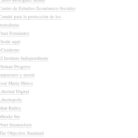
Centro de Estudios Económico-Sociales
Comité para la protección de los
periodistas
Dani Fernández
Desde aquí
eCuaderno
El Instituto Independiente
Human Progress
Impuestos y moral
José María Marco
Libertad Digital
Libertopolis
Matt Ridley
Mirada Sur
Peter Imanuelsen
The Objective Standard