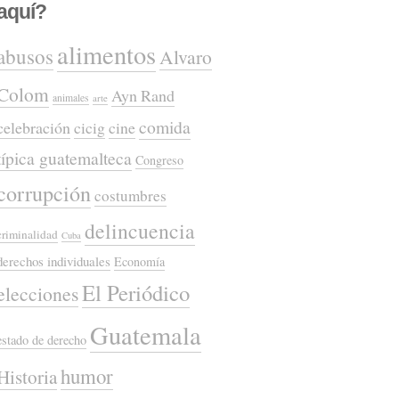
aquí?
alimentos
abusos
Alvaro
Colom
Ayn Rand
animales
arte
comida
celebración
cicig
cine
típica guatemalteca
Congreso
corrupción
costumbres
delincuencia
criminalidad
Cuba
derechos individuales
Economía
El Periódico
elecciones
Guatemala
estado de derecho
humor
Historia