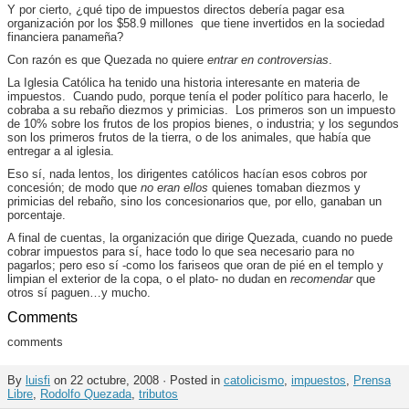
Y por cierto, ¿qué tipo de impuestos directos debería pagar esa
organización por los $58.9 millones que tiene invertidos en la sociedad
financiera panameña?
Con razón es que Quezada no quiere
entrar en controversias
.
La Iglesia Católica ha tenido una historia interesante en materia de
impuestos. Cuando pudo, porque tenía el poder político para hacerlo, le
cobraba a su rebaño diezmos y primicias. Los primeros son un impuesto
de 10% sobre los frutos de los propios bienes, o industria; y los segundos
son los primeros frutos de la tierra, o de los animales, que había que
entregar a al iglesia.
Eso sí, nada lentos, los dirigentes católicos hacían esos cobros por
concesión; de modo que
no eran ellos
quienes tomaban diezmos y
primicias del rebaño, sino los concesionarios que, por ello, ganaban un
porcentaje.
A final de cuentas, la organización que dirige Quezada, cuando no puede
cobrar impuestos para sí, hace todo lo que sea necesario para no
pagarlos; pero eso sí -como los fariseos que oran de pié en el templo y
limpian el exterior de la copa, o el plato- no dudan en
recomendar
que
otros sí paguen…y mucho.
Comments
comments
By
luisfi
on 22 octubre, 2008 · Posted in
catolicismo
,
impuestos
,
Prensa
Libre
,
Rodolfo Quezada
,
tributos