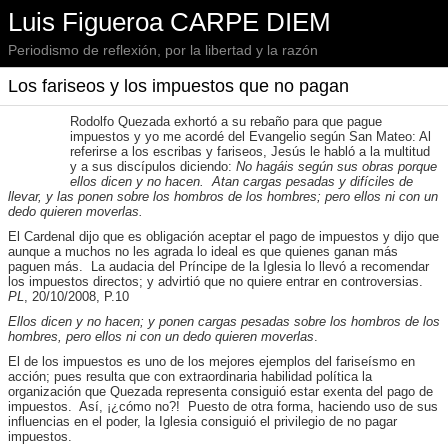
Luis Figueroa CARPE DIEM
Periodismo de reflexión, por la libertad y la razón
Los fariseos y los impuestos que no pagan
Rodolfo Quezada exhortó a su rebaño para que pague
impuestos y yo me acordé del Evangelio según San Mateo: Al
referirse a los escribas y fariseos, Jesús le habló a la multitud
y a sus discípulos diciendo:
No hagáis según sus obras porque
ellos dicen y no hacen. Atan cargas pesadas y difíciles de
llevar, y las ponen sobre los hombros de los hombres; pero ellos ni con un
dedo quieren moverlas.
El Cardenal dijo que es obligación aceptar el pago de impuestos y dijo que
aunque a muchos no les agrada lo ideal es que quienes ganan más
paguen más. La audacia del Príncipe de la Iglesia lo llevó a recomendar
los impuestos directos; y advirtió que no quiere entrar en controversias.
PL
, 20/10/2008, P.10
Ellos dicen y no hacen; y ponen cargas pesadas sobre los hombros de los
hombres, pero ellos ni con un dedo quieren moverlas
.
El de los impuestos es uno de los mejores ejemplos del fariseísmo en
acción; pues resulta que con extraordinaria habilidad política la
organización que Quezada representa consiguió estar exenta del pago de
impuestos. Así, ¡¿cómo no?! Puesto de otra forma, haciendo uso de sus
influencias en el poder, la Iglesia consiguió el privilegio de no pagar
impuestos.