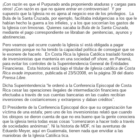
¡Con razón es que el Purpurado anda proponiendo ataduras y cargas para
otros! ¡Con razón es que no quiere
entrar
en controversias
! Y por
supuesto que la Iglesia no es ajena al negocio ese de los privilegios.
La
Bula de la Santa Cruzada, por ejemplo, facilitaba indulgencias a los que le
habían hecho la guerra a los infieles, y a los que socorrían los gastos de
la Iglesia con limosnas. Quienes
sacaba la Bula de la Santa Cruzada
,
mediante el pago correspondiente se libraban de penitencias, ayunos y
abstinencias.
Pero veamos qué ocurre cuando la Iglesia sí está obligada a pagar
impuestos porque no ha tenido la capacidad política de conseguir que se
le exonere de hacerlo. En Costa Rica la Iglesia Católica trasladó fondos
de inversionistas que mantenía en una sociedad
off shore
, en Panamá,
para evitar los controles de la Superintendencia General de Entidades
Financieras. Esta historia está bajo el titular de
Iglesia católica de Costa
Rica evade impuestos
, publicada el 23/5/2008, en la página 39 del diario
Prensa Libre
.
Dicha Superintendencia “le ordenó a la Conferencia Episcopal de Costa
Rica cesar las operaciones ilegales de intermediación financiera que
efectuaba a través de sus cuentas bancarias en las cuales recibían
inversiones de costarricenses y extranjeros y daban créditos”.
El Presidente de la Conferencia Episcopal dice que su organización fue
víctima de una estafa; pero uno de los inversionistas relató que cuando
los obispos se dieron cuenta de que no era bueno que la gente conociera
que la iglesia tenía todas esas cosas “comenzaron a hacer todo a través
de sociedades anónimas”. Ni la historia de MDF, ni las aventuras de
Eduardo Meyer, aquí en Guatemala, tienen nada que envidiar a las
maniobras de la Iglesia Católica tica.