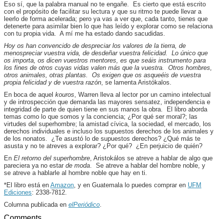
Eso sí, que la palabra manual no te engañe. Es cierto que está escrito
con el propósito de facilitar su lectura y que su ritmo te puede llevar a
leerlo de forma acelerada; pero ya vas a ver que, cada tanto, tienes que
detenerte para asimilar bien lo que has leído y explorar como se relaciona
con tu propia vida. A mí me ha estado dando sacudidas.
Hoy os han convencido de despreciar los valores de la tierra, de
menospreciar vuestra vida, de desdeñar vuestra felicidad. Lo único que
os importa, os dicen vuestros mentores, es que seáis instrumento para
los fines de otros cuyas vidas valen más que la vuestra. Otros hombres,
otros animales, otras plantas. Os exigen que os asqueéis de vuestra
propia felicidad y de vuestra razón
, se lamenta Aristókalos.
En boca de aquel
kouros
, Warren lleva al lector por un camino intelectual
y de introspección que demanda las mayores sensatez, independencia e
integridad de parte de quien tiene en sus manos la obra. El libro aborda
temas como lo que somos y la conciencia; ¿Por qué ser moral?; las
virtudes del superhombre; la amistad cívica, la sociedad, el mercado, los
derechos individuales e incluso los supuestos derechos de los animales y
de los nonatos. ¿Te asustó lo de supuestos derechos? ¿Qué más te
asusta y no te atreves a explorar? ¿Por qué? ¿En perjuicio de quién?
En
El retorno del superhombre
, Aristokálos se atreve a hablar de algo que
pareciera ya no estar
de moda
. Se atreve a hablar del hombre noble, y
se atreve a hablarle al hombre noble que hay en ti.
*El libro está en
Amazon
, y en Guatemala lo puedes comprar en
UFM
Ediciones
: 2338-7812.
Columna publicada en
elPeriódico
.
Comments