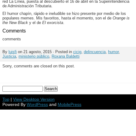
red La Línea, puesta al descubierto el 16 de abril en la Superintendencia
de Administración Tributaria.
El humor chapín, rápido e ineludible se hizo presente por medio de los
populares memes. Mis favoritos, hasta el momento, son el de
Orange is
the New Black
y el de
El exorcista
.
Comments
comments
By
luisfi
on 21 agosto, 2015 · Posted in
cicig
,
delincuencia
,
humor
,
Justicia
,
ministerio público
,
Roxana Baldetti
Sorry, comments are closed on this post.
Top
|
View Desktop Version
Powered By
WordPress
and
MobilePress