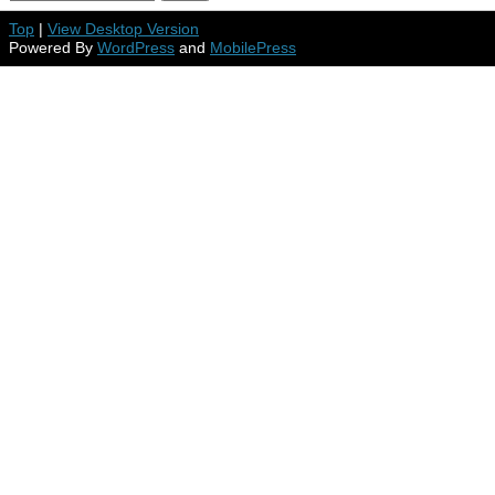
Top
|
View Desktop Version
Powered By
WordPress
and
MobilePress