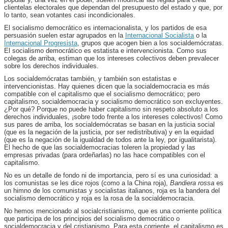
clientelas electorales que dependan del presupuesto del estado y que, por
lo tanto, sean votantes casi incondicionales.
El socialismo democrático es internacionalista, y los partidos de esa
persuasión suelen estar agrupados en la
Internacional Socialista
o la
Internacional Progresista
, grupos que acogen bien a los socialdemócratas.
El socialismo democrático es estatista e intervencionista. Como sus
colegas de arriba, estiman que los intereses colectivos deben prevalecer
sobre los derechos individuales.
Los socialdemócratas también, y también son estatistas e
intervencionistas. Hay quienes dicen que la socialdemocracia es más
compatible con el capitalismo que el socialismo democrático; pero
capitalismo, socialdemocracia y socialismo democrático son excluyentes.
¿Por qué? Porque no puede haber capitalismo sin respeto absoluto a los
derechos individuales, ¡sobre todo frente a los intereses colectivos! Como
sus pares de arriba, los socialdemócratas se basan en la justicia social
(que es la negación de la justicia, por ser redistributiva) y en la equidad
(que es la negación de la igualdad de todos ante la ley, por igualitarista).
El hecho de que las socialdemocracias toleren la propiedad y las
empresas privadas (para ordeñarlas) no las hace compatibles con el
capitalismo.
No es un detalle de fondo ni de importancia, pero sí es una curiosidad: a
los comunistas se les dice rojos (como a la China roja),
Bandiera rossa
es
un himno de los comunistas y socialistas italianos, roja es la bandera del
socialismo democrático y roja es la rosa de la socialdemocracia.
No hemos mencionado al socialcristianismo, que es una corriente política
que participa de los principios del socialismo democrático o
socialdemocracia y del cristianismo. Para esta corriente, el capitalismo es