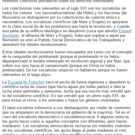
intereses colectivos prevalecen sobre los derechos individuales.
Los colectivistas más relevantes en el siglo XXI son los socialistas de
todos los colores. Los nacionalsocialistas (de Hitler) y los fascistas (de
Mussolini) se distinguieron por su colectivismo de carácter étnico y
nacionalista. Los socialistas científicos (de Marx y Engels) se apoyaron
en la clase social (la de los proletarios) que haría la revolución; y cuando
esa parte de su edificio ideológico se desplomó (cosa que advirtió
Eduard
Bernstein
, el albacea de Marx y Engels), hubo que superar a aquel par.
Bernstein se unió al Partido Social Democrático de los Trabajadores y
abandonó los ideales revolucionarios.
Estos ideales revolucionarios fueron rescatados por Lenin con el concepto
de la vanguardia del proletariado (porque el proletariado ni se había
depauperizado ni estaba interesado en revolución alguna) y por Mao, que
volteó sus ojos hacia el campesinado (porque en China no había
proletariado). De los socialistas utópicos no hablamos porque no fueron
relevantes en el largo plazo.
La
Escuela de Fráncfort
sacó el pecho de forma ingeniosa y abandonó la
científica
lucha de clases (que hacía aguas por todas partes) e ideó la
lucha entre oprimidos y opresores, lucha que era mucho más versátil que
la del socialismo científico. Es tan versátil que, en pleno siglo XXI, da
para incluir al clima, a los animales y hasta los géneros inventados.
El ideal socialista sobrevivió a sus desbarajustes por medio de corrientes
que se ampararon en la democracia (el gobierno de la mayoría). Tal es el
caso del socialismo democrático o socialdemocracia. A algunos teóricos
les gusta hacer como si aquellos conceptos son diferentes; pero hacen
malabares. Los socialistas democráticos rechazan los métodos violentos
de los socialistas científicos, les gusta llegar al poder mediante el voto
popular y, una vez en el poder, suelen modificar las reglas para crear