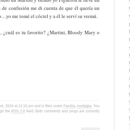
a de confusión me di cuenta de que él quería un
…yo me tomé el cóctel y a él le serví su vermú.
, ¿cuál es tu favorito? ¿Martini, Bloody Mary o
nd, 2024 at 12:16 pm and is filed under
Familia
,
nostalgia
. You
ugh the
RSS 2.0
feed. Both comments and pings are currently