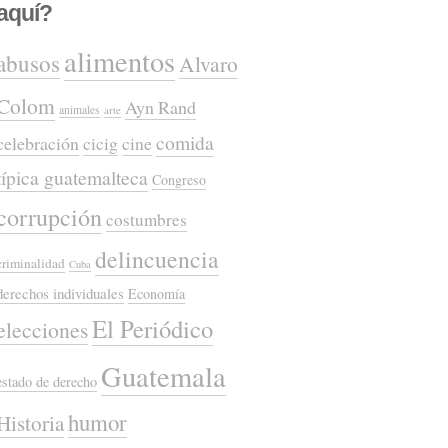
aquí?
alimentos
abusos
Alvaro
Colom
Ayn Rand
animales
arte
comida
celebración
cicig
cine
típica guatemalteca
Congreso
corrupción
costumbres
delincuencia
criminalidad
Cuba
derechos individuales
Economía
El Periódico
elecciones
Guatemala
estado de derecho
humor
Historia