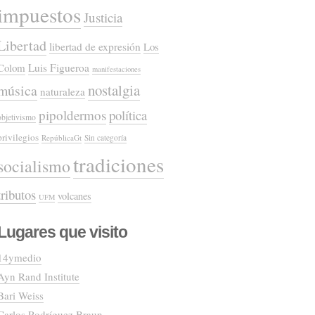
impuestos
Justicia
Libertad
libertad de expresión
Los
Colom
Luis Figueroa
manifestaciones
nostalgia
música
naturaleza
pipoldermos
política
objetivismo
privilegios
RepúblicaGt
Sin categoría
tradiciones
socialismo
tributos
volcanes
UFM
Lugares que visito
14ymedio
Ayn Rand Institute
Bari Weiss
Carlos Rodríguez Braun