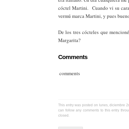
cóctel Martini. Cuando vi su car
vermú marca Martini, y pues bueno
De los tres cócteles que mencioné
Margarita?
Comments
comments
This entry was posted on lunes, diciembre 2
can follow any comments to this entry thro
closed.