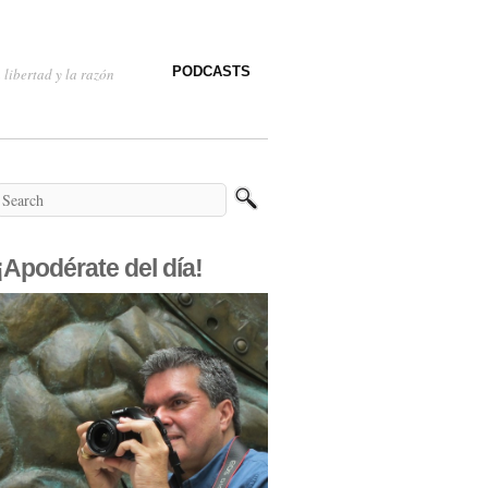
PODCASTS
 libertad y la razón
¡Apodérate del día!