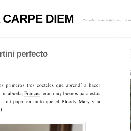
oa CARPE DIEM
Periodismo de reflexión, por la
tini perfecto
os primeros tres cócteles que aprendí a hacer
 mi abuela,
Frances
, eran muy buenos para estos
í a mi papá; en tanto que el
Bloody Mary
y la
i..