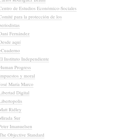
Centro de Estudios Económico-Sociales
Comité para la protección de los
periodistas
Dani Fernández
Desde aquí
eCuaderno
El Instituto Independiente
Human Progress
Impuestos y moral
José María Marco
Libertad Digital
Libertopolis
Matt Ridley
Mirada Sur
Peter Imanuelsen
The Objective Standard