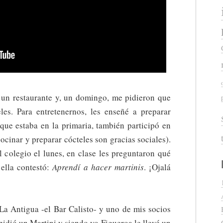
un restaurante y, un domingo, me pidieron que
eles. Para entretenernos, les enseñé a preparar
 que estaba en la primaria, también participó en
cinar y preparar cócteles son gracias sociales).
l colegio el lunes, en clase les preguntaron qué
 ella contestó:
Aprendí a hacer martinis
. ¡Ojalá
La Antigua -el Bar Calisto- y uno de mis socios
pidió un Martini y siendo yo Figueroa le llevé un