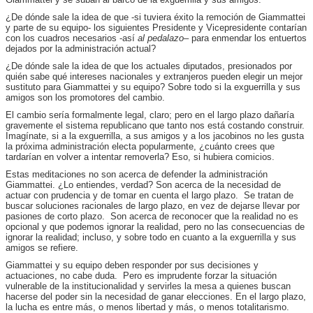
¿De dónde sale la idea de que -si tuviera éxito la remoción de Giammattei
y parte de su equipo- los siguientes Presidente y Vicepresidente contarían
con los cuadros necesarios -así
al pedalazo
– para enmendar los entuertos
dejados por la administración actual?
¿De dónde sale la idea de que los actuales diputados, presionados por
quién sabe qué intereses nacionales y extranjeros pueden elegir un mejor
sustituto para Giammattei y su equipo? Sobre todo si la exguerrilla y sus
amigos son los promotores del cambio.
El cambio sería formalmente legal, claro; pero en el largo plazo dañaría
gravemente el sistema republicano que tanto nos está costando construir.
Imagínate, si a la exguerrilla, a sus amigos y a los jacobinos no les gusta
la próxima administración electa popularmente, ¿cuánto crees que
tardarían en volver a intentar removerla? Eso, si hubiera comicios.
Estas meditaciones no son acerca de defender la administración
Giammattei. ¿Lo entiendes, verdad? Son acerca de la necesidad de
actuar con prudencia y de tomar en cuenta el largo plazo. Se tratan de
buscar soluciones racionales de largo plazo, en vez de dejarse llevar por
pasiones de corto plazo. Son acerca de reconocer que la realidad no es
opcional y que podemos ignorar la realidad, pero no las consecuencias de
ignorar la realidad; incluso, y sobre todo en cuanto a la exguerrilla y sus
amigos se refiere.
Giammattei y su equipo deben responder por sus decisiones y
actuaciones, no cabe duda. Pero es imprudente forzar la situación
vulnerable de la institucionalidad y servirles la mesa a quienes buscan
hacerse del poder sin la necesidad de ganar elecciones. En el largo plazo,
la lucha es entre más, o menos libertad y más, o menos totalitarismo.