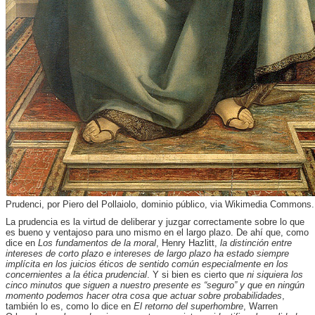
Prudenci, por Piero del Pollaiolo, dominio público, via Wikimedia Commons.
La prudencia es la virtud de deliberar y juzgar correctamente sobre lo que
es bueno y ventajoso para uno mismo en el largo plazo. De ahí que, como
dice en
Los fundamentos de la moral
, Henry Hazlitt,
la distinción entre
intereses de corto plazo e intereses de largo plazo ha estado siempre
implícita en los juicios éticos de sentido común especialmente en los
concernientes a la ética prudencial
. Y si bien es cierto que
ni siquiera los
cinco minutos que siguen a nuestro presente es “seguro” y que en ningún
momento podemos hacer otra cosa que actuar sobre probabilidades
,
también lo es, como lo dice en
El retorno del superhombre
, Warren