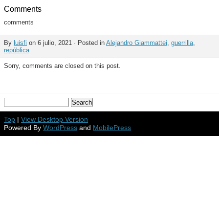
Comments
comments
By
luisfi
on 6 julio, 2021 · Posted in
Alejandro Giammattei
,
guerrilla
,
república
Sorry, comments are closed on this post.
Top
|
View Desktop Version
Powered By
WordPress
and
MobilePress