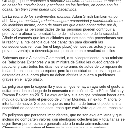
Orbaugh, que
la prudencia o sensatez consiste en identificar la realidad,
en basar las convicciones y acciones en los hechos, en como son las
cosas, tan bien como pueda uno discernirlos
.
En
La teoría de los sentimientos morales
, Adam Smith también va por
ahí.
Una personalidad prudente…augura prosperidad y satisfacción tanto
del individuo mismo, como de todos los que están conectados por él
,
dice; porque las personalidades de las personas pueden contribuir a
promover o alterar la felicidad tanto del individuo como de la sociedad.
Añade el escocés que las cualidades que nos son más provechosas son
la razón y la inteligencia que nos capacitan para discernir las
consecuencias remotas (en el largo plazo) de nuestros actos y para
prever la ventaja, o desventaja que probablemente resultará de ellos.
Sabemos que a Alejandro Giammattei, a su vicepresidente, a su ministro
de Relaciones Exteriores y a su ministra de Salud les quedó grande
el
tacuche;
y casi todos los días nos enteramos de actos de corrupción de
todas dimensiones en su equipo; pero la necesidad de resolver aquellas
desgracias en el corto plazo no deben abrirles la puerta a problemas
graves en el largo plazo.
Es peligroso que la exguerrilla y sus amigos le hayan agarrado el gusto a
quitar presidentes luego de la necesaria remoción de Otto Pérez Molina y
Roxana Baldetti en 2015. La exguerrilla y sus amigos probaron hacer esta
movida durante todo el período de Jimmy Morales, sin éxito. Y ahora lo
intentan de nuevo. Sospecho que es una forma de tomar el poder sin la
necesidad de ganar elecciones, cosa que está visto que les es imposible.
Es peligroso que personas imprudentes, que no son exguerrilleros y que
incluso no comparten valores con ideologías colectivistas y totalitarias se
dejen llevar por el rechazo generalizado a la mala administración
Giammattei y se suban al barco de la exguerrilla y sus amigos.