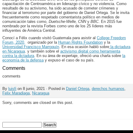
capacitación de Centroamérica en liderazgo cívico y no violencia. Como
resultado de su activismo, ha sido acusado de cometer crímenes y
financiar al terrorismo por parte del gobierno de Daniel Ortega. Se le invita
frecuentemente como respetado comentarista político en medios de
comunicación tales como,
Duetsche-Welle, CNN
y
BBC
. En 2015 fue
nombrado por la revista Forbes como uno de los 25 líderes más
influyentes de América Central.
Conocí a Félix cuando visitó Guatemala para asistir al
College Freedom
Forum, 2020,
organizado por la
Human Rights Foundation
y la
Universidad Francisco Marroquín
. En esa ocasión habló sobre
la dictadura
en Nicaragua
. y también sobre el
activismo digital como herramienta
contra la dictadura
. En su área de expertaje, ofreció una charla sobre
la
economía de la defensa
y expuso el caso de su país.
Comments
comments
By
luisfi
on 8 junio, 2021 · Posted in
Daniel Ortega
,
derechos humanos
,
Felix Maradiaga
,
Nicaragua
Sorry, comments are closed on this post.