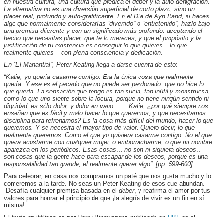
en nuestra cultura, una cultura que predica el deber y la auto-denigración.
La alternativa no es una diversión superficial de corto plazo, sino un
placer real, profundo y auto-gratificante. En el Día de Ayn Rand, si haces
algo que normalmente considerarías “divertido” o “entretenido”, hazlo bajo
una premisa diferente y con un significado más profundo: aceptando el
hecho que necesitas placer, que te lo mereces, y que el propósito y la
justificación de tu existencia es conseguir lo que quieres – lo que
realmente quieres – con plena consciencia y dedicación
.
En “El Manantial”, Peter Keating llega a darse cuenta de esto
:
“Katie, yo quería casarme contigo. Era la única cosa que realmente
quería. Y ese es el pecado que no puede ser perdonado: que no hice lo
que quería. La sensación que tengo es tan sucia, tan inútil y monstruosa,
como lo que uno siente sobre la locura, porque no tiene ningún sentido ni
dignidad, es sólo dolor, y dolor en vano. . . . Katie, ¿por qué siempre nos
enseñan que es fácil y malo hacer lo que queremos, y que necesitamos
disciplina para refrenarnos? Es la cosa más difícil del mundo, hacer lo que
queremos. Y se necesita el mayor tipo de valor. Quiero decir, lo que
realmente queremos. Como el que yo quisiera casarme contigo. No el que
quiera acostarme con cualquier mujer, o emborracharme, o que mi nombre
aparezca en los periódicos. Esas cosas… no son ni siquiera deseos…
son cosas que la gente hace para escapar de los deseos, porque es una
responsabilidad tan grande, el realmente querer algo”. [pp. 599-600]
Para celebrar, en casa nos compramos un paté que nos gusta mucho y lo
comeremos a la tarde. No seas un Peter Keating de esos que abundan.
Desafía cualquier premisa basada en el
deber
, y reafirma el amor por tus
valores para honrar el principio de que ¡la alegría de vivir es un fin en sí
misma!