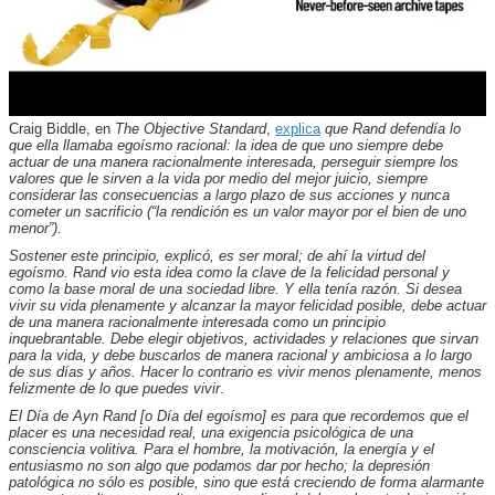
Craig Biddle, en
The Objective Standard
,
explica
que Rand defendía lo
que ella llamaba egoísmo racional: la idea de que uno siempre debe
actuar de una manera racionalmente interesada, perseguir siempre los
valores que le sirven a la vida por medio del mejor juicio, siempre
considerar las consecuencias a largo plazo de sus acciones y nunca
cometer un sacrificio (“la rendición es un valor mayor por el bien de uno
menor”).
Sostener este principio, explicó, es ser moral; de ahí la virtud del
egoísmo. Rand vio esta idea como la clave de la felicidad personal y
como la base moral de una sociedad libre. Y ella tenía razón. Si desea
vivir su vida plenamente y alcanzar la mayor felicidad posible, debe actuar
de una manera racionalmente interesada como un principio
inquebrantable. Debe elegir objetivos, actividades y relaciones que sirvan
para la vida, y debe buscarlos de manera racional y ambiciosa a lo largo
de sus días y años. Hacer lo contrario es vivir menos plenamente, menos
felizmente de lo que puedes vivir
.
El Día de Ayn Rand [o Día del egoísmo] es para que recordemos que el
placer es una necesidad real, una exigencia psicológica de una
consciencia volitiva. Para el hombre, la motivación, la energía y el
entusiasmo no son algo que podamos dar por hecho; la depresión
patológica no sólo es posible, sino que está creciendo de forma alarmante