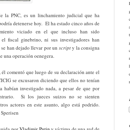
de la PNC, es un linchamiento judicial que ha
podría detenerse hoy. El ha estado cinco años de
imiento viciado en el que incluso han sido
 el fiscal ginebrino, ni sus investigadores han
 se han dejado llevar por un
script
y la consigna
de una operación oenegera.
 él comentó que luego de su declaración ante el
 CICIG se excusaron diciendo que ellos no tenían
a habían investigado nada, a pesar de que por
trario. Si los jueces suizos no se sienten
tros actores en este asunto, algo está podrido.
 Sperisen
eguida por
Vladimir Putin
y víctima de una red de