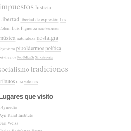
impuestos
Justicia
Libertad
libertad de expresión
Los
Colom
Luis Figueroa
manifestaciones
nostalgia
música
naturaleza
pipoldermos
política
objetivismo
privilegios
RepúblicaGt
Sin categoría
tradiciones
socialismo
tributos
volcanes
UFM
Lugares que visito
14ymedio
Ayn Rand Institute
Bari Weiss
Carlos Rodríguez Braun