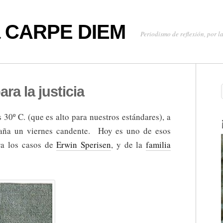
oa CARPE DIEM
Periodismo de reflexión, por la
ra la justicia
30º C. (que es alto para nuestros estándares), a
raña un viernes candente. Hoy es uno de esos
ra los casos de
Erwin Sperisen
, y de la
familia