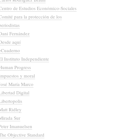
Centro de Estudios Económico-Sociales
Comité para la protección de los
periodistas
Dani Fernández
Desde aquí
eCuaderno
El Instituto Independiente
Human Progress
Impuestos y moral
José María Marco
Libertad Digital
Libertopolis
Matt Ridley
Mirada Sur
Peter Imanuelsen
The Objective Standard