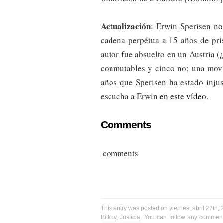
Actualización
: Erwin Sperisen no
cadena perpétua a 15 años de pri
autor fue absuelto en un Austria 
conmutables y cinco no; una movi
años que Sperisen ha estado inju
escucha a Erwin
en este vídeo
.
Comments
comments
This entry was posted on viernes, abril 27th,
Bitkov
,
Justicia
. You can follow any comment