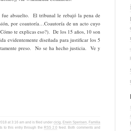
 fue absuelto. El tribunal le rebajó la pena de
sión, por coautoría…Coautoría de un acto cuyo
(¿Cómo te explicas eso?). De los 15 años, 10 son
da evidentemente diseñada para justificar los 5
stamente preso. No se ha hecho justicia. Ve y
 2018 at 3:16 am and is filed under
cicig
,
Erwin Sperisen
,
Familia
s to this entry through the
RSS 2.0
feed. Both comments and