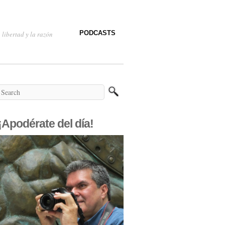
PODCASTS
 libertad y la razón
¡Apodérate del día!