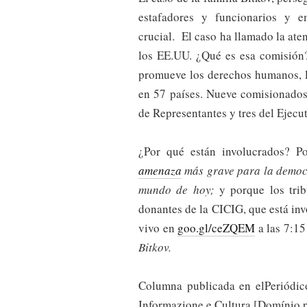
estafadores y funcionarios y 
crucial. El caso ha llamado la ate
los EE.UU. ¿Qué es esa comisión
promueve los derechos humanos, l
en 57 países. Nueve comisionado
de Representantes y tres del Ejecu
¿Por qué están involucrados? P
amenaza
más grave para la democra
mundo de hoy;
y porque los tri
donantes de la CICIG, que está inv
vivo en
goo.gl/ceZQEM
a las 7:15
Bitkov.
Columna publicada en elPeriódico
Informazione e Cultura [Domínio 