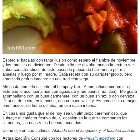
Espero el bacalao con tanta ilusión como espero el fiambre de noviembre
y los tamales de diciembre. Desde niño me gozaba mucho la textura y el
sabor característicos de este pescado preparado hábilmente por mis
abuelas y luego por mi madre. Cada receta con su carácter propio, pero
enraizada profundamente en una tradición larga.
Me gusta comerlo caliente, al tiempo y frío. Acompañado por arroz (y
este año lo acompañamos con aguacate y fue buenísima idea). Me gusta
acompañarlo con un buen carmenere, con un buen shiraz, o con cerveza.
Y si es de boca, en la noche, con un buen whisky. Es una delicia remojar
pan francés, de horno de leña, en esa salsa intensa.
En casa nos gusta que el de hoy sea un almuerzo ceremonioso, que
subraye el carácter festivo de la ocasión en la que se comparten los
alimentos, las risas y los buenos recuerdos.
Como dijeron Les Luthiers:
Alabado sea el lenguado, y el bacalao alabao
.
Actualización
: Consulté con los lectores de
@luisficarpediem
con