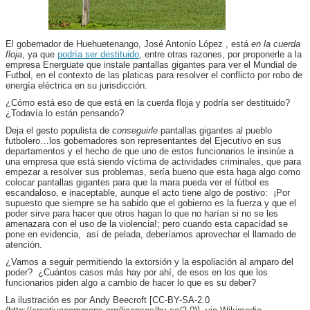
El gobernador de Huehuetenango, José Antonio López , está
en la cuerda
floja
, ya que
podría ser destituido
, entre otras razones, por proponerle a la
empresa Energuate que instale pantallas gigantes para ver el Mundial de
Futbol, en el contexto de las platicas para resolver el conflicto por robo de
energía eléctrica en su jurisdicción.
¿Cómo está eso de que está en la cuerda floja y podría ser destituido?
¿Todavía lo están pensando?
Deja el gesto populista de
conseguirle
pantallas gigantes al pueblo
futbolero…los gobernadores son representantes del Ejecutivo en sus
departamentos y el hecho de que uno de estos funcionarios le insinúe a
una empresa que está siendo víctima de actividades criminales, que para
empezar a resolver sus problemas, sería bueno que esta haga algo como
colocar pantallas gigantes para que la mara pueda ver el fútbol es
escandaloso, e inaceptable, aunque el acto tiene algo de postivo: ¡Por
supuesto que siempre se ha sabido que el gobierno es la fuerza y que el
poder sirve para hacer que otros hagan lo que no harían si no se les
amenazara con el uso de la violencia!; pero cuando esta capacidad se
pone en evidencia, así de pelada, deberíamos aprovechar el llamado de
atención.
¿Vamos a seguir permitiendo la extorsión y la espoliación al amparo del
poder? ¿Cuántos casos más hay por ahí, de esos en los que los
funcionarios piden algo a cambio de hacer lo que es su deber?
La ilustración es por Andy Beecroft [CC-BY-SA-2.0