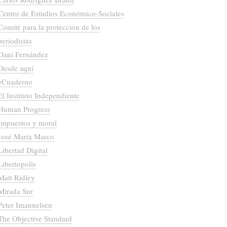
Centro de Estudios Económico-Sociales
Comité para la protección de los
periodistas
Dani Fernández
Desde aquí
eCuaderno
El Instituto Independiente
Human Progress
Impuestos y moral
José María Marco
Libertad Digital
Libertopolis
Matt Ridley
Mirada Sur
Peter Imanuelsen
The Objective Standard