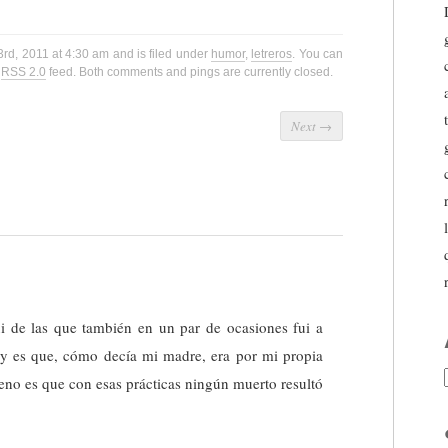
rd, 2011 at 4:30 am and is filed under
humor
,
letreros
. You can
e
RSS 2.0
feed. Both comments and pings are currently closed.
Next
→
i de las que también en un par de ocasiones fui a
os y es que, cómo decía mi madre, era por mi propia
eno es que con esas prácticas ningún muerto resultó