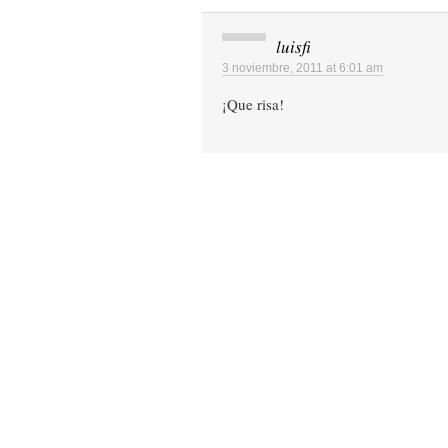
luisfi
3 noviembre, 2011 at 6:01 am
¡Que risa!