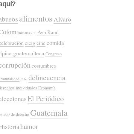
aquí?
alimentos
abusos
Alvaro
Colom
Ayn Rand
animales
arte
comida
celebración
cicig
cine
típica guatemalteca
Congreso
corrupción
costumbres
delincuencia
criminalidad
Cuba
derechos individuales
Economía
El Periódico
elecciones
Guatemala
estado de derecho
humor
Historia