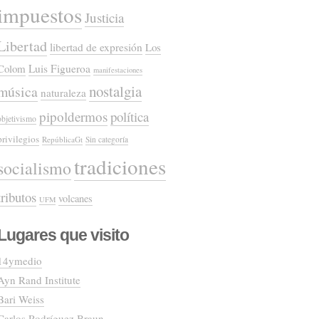
impuestos
Justicia
Libertad
libertad de expresión
Los
Colom
Luis Figueroa
manifestaciones
nostalgia
música
naturaleza
pipoldermos
política
objetivismo
privilegios
RepúblicaGt
Sin categoría
tradiciones
socialismo
tributos
volcanes
UFM
Lugares que visito
14ymedio
Ayn Rand Institute
Bari Weiss
Carlos Rodríguez Braun