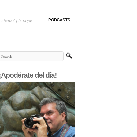
PODCASTS
 libertad y la razón
¡Apodérate del día!