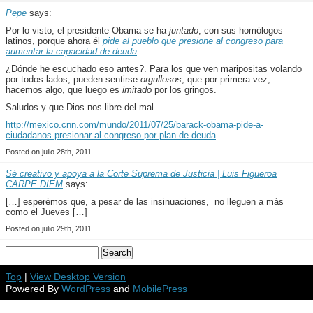
Pepe
says:
Por lo visto, el presidente Obama se ha
juntado
, con sus homólogos
latinos, porque ahora él
pide al pueblo que presione al congreso para
aumentar la capacidad de deuda
.
¿Dónde he escuchado eso antes?. Para los que ven maripositas volando
por todos lados, pueden sentirse
orgullosos
, que por primera vez,
hacemos algo, que luego es
imitado
por los gringos.
Saludos y que Dios nos libre del mal.
http://mexico.cnn.com/mundo/2011/07/25/barack-obama-pide-a-
ciudadanos-presionar-al-congreso-por-plan-de-deuda
Posted on julio 28th, 2011
Sé creativo y apoya a la Corte Suprema de Justicia | Luis Figueroa
CARPE DIEM
says:
[…] esperémos que, a pesar de las insinuaciones, no lleguen a más
como el Jueves […]
Posted on julio 29th, 2011
Top
|
View Desktop Version
Powered By
WordPress
and
MobilePress