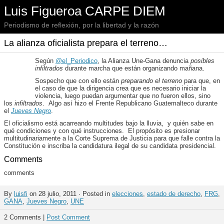
Luis Figueroa CARPE DIEM
Periodismo de reflexión, por la libertad y la razón
La alianza oficialista prepara el terreno…
Según
@el_Periodico
, la Alianza Une-Gana denuncia
posibles
infiltrados
durante marcha que están organizando mañana.
Sospecho que con ello están
preparando el terreno
para que, en
el caso de que la dirigencia crea que es necesario iniciar la
violencia, luego puedan argumentar que no fueron ellos, sino
los
infiltrados
. Algo así hizo el Frente Republicano Guatemalteco durante
el
Jueves Negro
.
El oficialismo está acarreando multitudes bajo la lluvia, y quién sabe en
qué condiciones y con qué instrucciones. El propósito es presionar
multitudinariamente a la Corte Suprema de Justicia para que falle contra la
Constitución e inscriba la candidatura ilegal de su candidata presidencial.
Comments
comments
By
luisfi
on 28 julio, 2011 · Posted in
elecciones
,
estado de derecho
,
FRG
,
GANA
,
Jueves Negro
,
UNE
2 Comments |
Post Comment