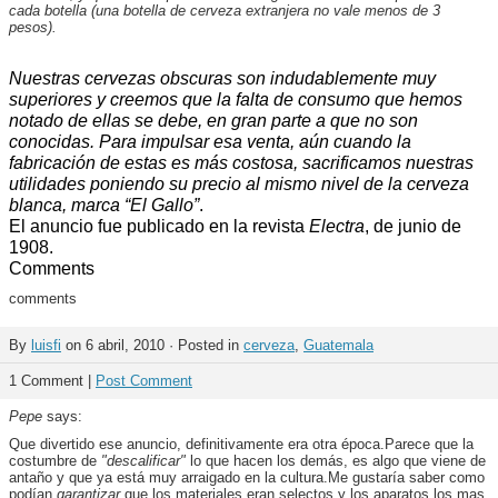
cada botella (una botella de cerveza extranjera no vale menos de 3
pesos).
Nuestras cervezas obscuras son indudablemente muy
superiores y creemos que la falta de consumo que hemos
notado de ellas se debe, en gran parte a que no son
conocidas. Para impulsar esa venta, aún cuando la
fabricación de estas es más costosa, sacrificamos nuestras
utilidades poniendo su precio al mismo nivel de la cerveza
blanca, marca “El Gallo”
.
El anuncio fue publicado en la revista
Electra
, de junio de
1908.
Comments
comments
By
luisfi
on 6 abril, 2010 · Posted in
cerveza
,
Guatemala
1 Comment |
Post Comment
Pepe
says:
Que divertido ese anuncio, definitivamente era otra época.Parece que la
costumbre de
"descalificar"
lo que hacen los demás, es algo que viene de
antaño y que ya está muy arraigado en la cultura.Me gustaría saber como
podían
garantizar
que los materiales eran selectos y los aparatos los mas