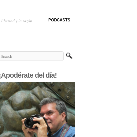
PODCASTS
 libertad y la razón
¡Apodérate del día!