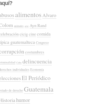
aquí?
alimentos
abusos
Alvaro
Colom
Ayn Rand
animales
arte
comida
celebración
cicig
cine
típica guatemalteca
Congreso
corrupción
costumbres
delincuencia
criminalidad
Cuba
derechos individuales
Economía
El Periódico
elecciones
Guatemala
estado de derecho
humor
Historia