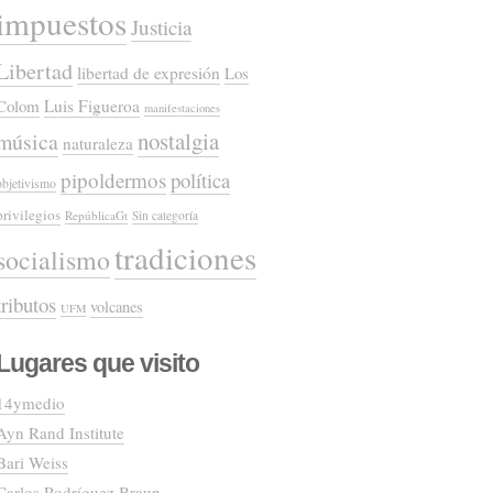
impuestos
Justicia
Libertad
libertad de expresión
Los
Colom
Luis Figueroa
manifestaciones
nostalgia
música
naturaleza
pipoldermos
política
objetivismo
privilegios
RepúblicaGt
Sin categoría
tradiciones
socialismo
tributos
volcanes
UFM
Lugares que visito
14ymedio
Ayn Rand Institute
Bari Weiss
Carlos Rodríguez Braun