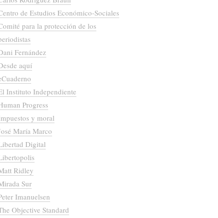
Centro de Estudios Económico-Sociales
Comité para la protección de los
periodistas
Dani Fernández
Desde aquí
eCuaderno
El Instituto Independiente
Human Progress
Impuestos y moral
José María Marco
Libertad Digital
Libertopolis
Matt Ridley
Mirada Sur
Peter Imanuelsen
The Objective Standard