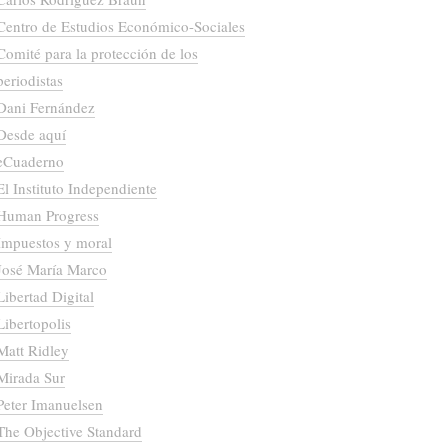
Centro de Estudios Económico-Sociales
Comité para la protección de los
periodistas
Dani Fernández
Desde aquí
eCuaderno
El Instituto Independiente
Human Progress
Impuestos y moral
José María Marco
Libertad Digital
Libertopolis
Matt Ridley
Mirada Sur
Peter Imanuelsen
The Objective Standard