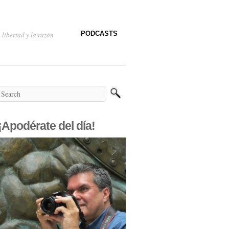
PODCASTS
 libertad y la razón
¡Apodérate del día!