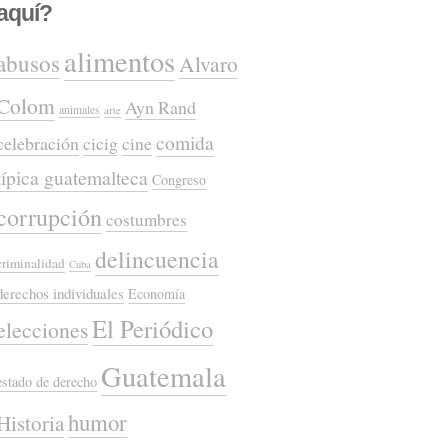
aquí?
alimentos
abusos
Alvaro
Colom
Ayn Rand
animales
arte
comida
celebración
cicig
cine
típica guatemalteca
Congreso
corrupción
costumbres
delincuencia
criminalidad
Cuba
derechos individuales
Economía
El Periódico
elecciones
Guatemala
estado de derecho
humor
Historia