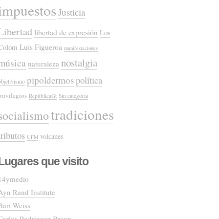
impuestos
Justicia
Libertad
libertad de expresión
Los
Colom
Luis Figueroa
manifestaciones
nostalgia
música
naturaleza
pipoldermos
política
objetivismo
privilegios
RepúblicaGt
Sin categoría
tradiciones
socialismo
tributos
volcanes
UFM
Lugares que visito
14ymedio
Ayn Rand Institute
Bari Weiss
Carlos Rodríguez Braun