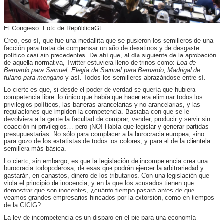
El Congreso. Foto de RepúblicaGt.
Creo, eso sí, que fue una medallita que se pusieron los semilleros de una
facción para tratar de compensar un año de desatinos y de desgaste
político casi sin precedentes. De ahí que, al día siguiente de la aprobación
de aquella normativa, Twitter estuviera lleno de trinos como:
Loa de
Bernardo para Samuel, Elegía de Samuel para Bernardo, Madrigal de
fulano para mengano
y así. Todos los semilleros abrazándose entre sí.
Lo cierto es que, si desde el poder de verdad se quería que hubiera
competencia libre, lo único que había que hacer era eliminar todos los
privilegios políticos, las barreras arancelarias y no arancelarias, y las
regulaciones que impiden la competencia. Bastaba con que se le
devolviera a la gente la facultad de comprar, vender, producir y servir sin
coacción ni privilegios… pero ¡NO! Había que legislar y generar partidas
presupuestarias. No sólo para complacer a la burocracia europea, sino
para gozo de los estatistas de todos los colores, y para el de la clientela
semillera más básica.
Lo cierto, sin embargo, es que la legislación de incompetencia crea una
burocracia todopoderosa, de esas que podrán ejercer la arbitrariedad y
gastarán, en canastos, dinero de los tributarios. Con una legislación que
viola el principio de inocencia, y en la que los acusados tienen que
demostrar que son inocentes, ¿cuánto tiempo pasará antes de que
veamos grandes empresarios hincados por la extorsión, como en tiempos
de la CICIG?
La ley de incompetencia es un disparo en el pie para una economía