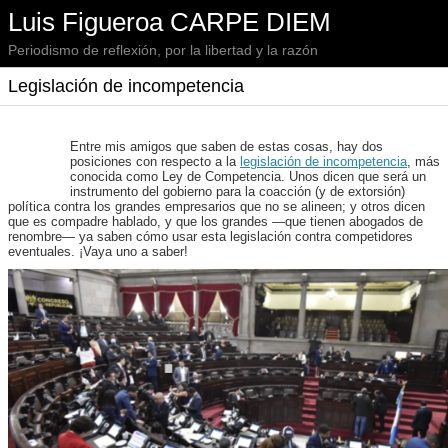
Luis Figueroa CARPE DIEM
Periodismo de reflexión, por la libertad y la razón
Legislación de incompetencia
Entre mis amigos que saben de estas cosas, hay dos
posiciones con respecto a la
legislación de incompetencia
, más
conocida como Ley de Competencia. Unos dicen que será un
instrumento del gobierno para la coacción (y de extorsión)
política contra los grandes empresarios que no se alineen; y otros dicen
que es compadre hablado, y que los grandes —que tienen abogados de
renombre— ya saben cómo usar esta legislación contra competidores
eventuales. ¡Vaya uno a saber!