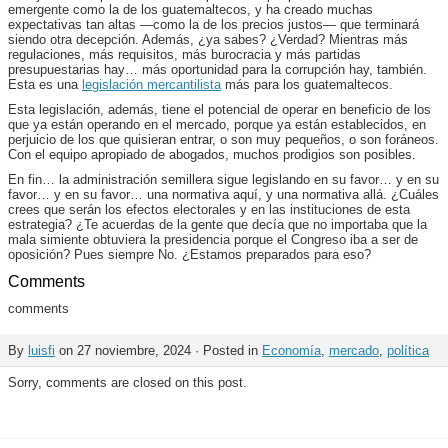
emergente como la de los guatemaltecos, y ha creado muchas
expectativas tan altas —como la de los precios justos— que terminará
siendo otra decepción. Además, ¿ya sabes? ¿Verdad? Mientras más
regulaciones, más requisitos, más burocracia y más partidas
presupuestarias hay… más oportunidad para la corrupción hay, también.
Esta es una
legislación mercantilista
más para los guatemaltecos.
Esta legislación, además, tiene el potencial de operar en beneficio de los
que ya están operando en el mercado, porque ya están establecidos, en
perjuicio de los que quisieran entrar, o son muy pequeños, o son foráneos.
Con el equipo apropiado de abogados, muchos prodigios son posibles.
En fin… la administración semillera sigue legislando en su favor… y en su
favor… y en su favor… una normativa aquí, y una normativa allá. ¿Cuáles
crees que serán los efectos electorales y en las instituciones de esta
estrategia? ¿Te acuerdas de la gente que decía que no importaba que la
mala simiente obtuviera la presidencia porque el Congreso iba a ser de
oposición? Pues siempre No. ¿Estamos preparados para eso?
Comments
comments
By
luisfi
on 27 noviembre, 2024 · Posted in
Economía
,
mercado
,
política
Sorry, comments are closed on this post.