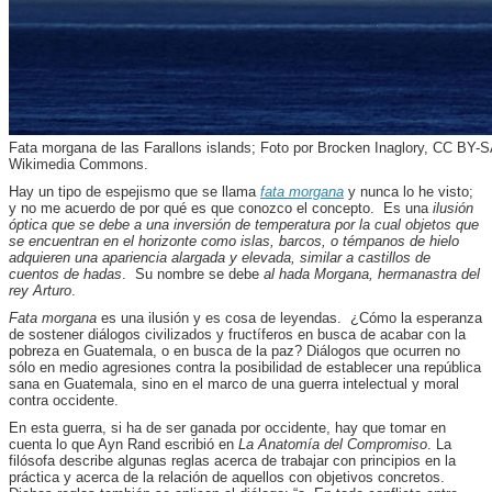
Fata morgana de las Farallons islands; Foto por Brocken Inaglory, CC BY-S
Wikimedia Commons.
Hay un tipo de espejismo que se llama
fata morgana
y nunca lo he visto;
y no me acuerdo de por qué es que conozco el concepto. Es una
ilusión
óptica que se debe a una inversión de temperatura por la cual objetos que
se encuentran en el horizonte como islas, barcos, o témpanos de hielo
adquieren una apariencia alargada y elevada, similar a castillos de
cuentos de hadas
. Su nombre se debe
al hada Morgana, hermanastra del
rey Arturo
.
Fata morgana
es una ilusión y es cosa de leyendas. ¿Cómo la esperanza
de sostener diálogos civilizados y fructíferos en busca de acabar con la
pobreza en Guatemala, o en busca de la paz? Diálogos que ocurren no
sólo en medio agresiones contra la posibilidad de establecer una república
sana en Guatemala, sino en el marco de una guerra intelectual y moral
contra occidente.
En esta guerra, si ha de ser ganada por occidente, hay que tomar en
cuenta lo que Ayn Rand escribió en
La Anatomía del Compromiso
. La
filósofa describe algunas reglas acerca de trabajar con principios en la
práctica y acerca de la relación de aquellos con objetivos concretos.