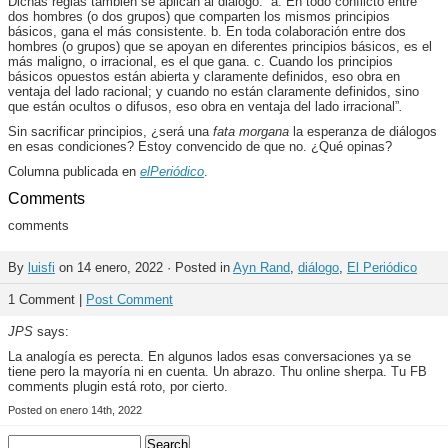
Dichas reglas también se aplican al diálogo: “a. En todo conflicto entre
dos hombres (o dos grupos) que comparten los mismos principios
básicos, gana el más consistente. b. En toda colaboración entre dos
hombres (o grupos) que se apoyan en diferentes principios básicos, es el
más maligno, o irracional, es el que gana. c. Cuando los principios
básicos opuestos están abierta y claramente definidos, eso obra en
ventaja del lado racional; y cuando no están claramente definidos, sino
que están ocultos o difusos, eso obra en ventaja del lado irracional”
.
Sin sacrificar principios, ¿será una
fata morgana
la esperanza de diálogos
en esas condiciones? Estoy convencido de que no. ¿Qué opinas?
Columna publicada en
elPeriódico
.
Comments
comments
By
luisfi
on 14 enero, 2022 · Posted in
Ayn Rand
,
diálogo
,
El Periódico
1 Comment |
Post Comment
JPS
says:
La analogía es perecta. En algunos lados esas conversaciones ya se
tiene pero la mayoría ni en cuenta. Un abrazo. Thu online sherpa. Tu FB
comments plugin está roto, por cierto.
Posted on enero 14th, 2022