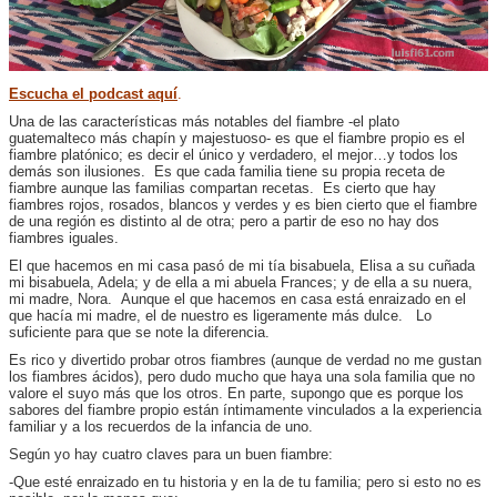
Escucha el podcast aquí
.
Una de las características más notables del fiambre -el plato
guatemalteco más chapín y majestuoso- es que el fiambre propio es el
fiambre platónico; es decir el único y verdadero, el mejor…y todos los
demás son ilusiones. Es que cada familia tiene su propia receta de
fiambre aunque las familias compartan recetas. Es cierto que hay
fiambres rojos, rosados, blancos y verdes y es bien cierto que el fiambre
de una región es distinto al de otra; pero a partir de eso no hay dos
fiambres iguales.
El que hacemos en mi casa pasó de mi tía bisabuela, Elisa a su cuñada
mi bisabuela, Adela; y de ella a mi abuela Frances; y de ella a su nuera,
mi madre, Nora. Aunque el que hacemos en casa está enraizado en el
que hacía mi madre, el de nuestro es ligeramente más dulce. Lo
suficiente para que se note la diferencia.
Es rico y divertido probar otros fiambres (aunque de verdad no me gustan
los fiambres ácidos), pero dudo mucho que haya una sola familia que no
valore el suyo más que los otros. En parte, supongo que es porque los
sabores del fiambre propio están íntimamente vinculados a la experiencia
familiar y a los recuerdos de la infancia de uno.
Según yo hay cuatro claves para un buen fiambre:
-Que esté enraizado en tu historia y en la de tu familia; pero si esto no es