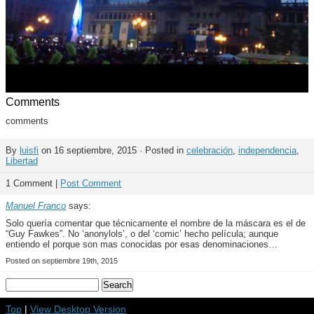
Comments
comments
By
luisfi
on 16 septiembre, 2015 · Posted in
celebración
,
independencia
,
Libertad
1 Comment |
Post Comment
Manuel Franco
says:
Solo quería comentar que técnicamente el nombre de la máscara es el de
“Guy Fawkes”. No ‘anonylols’, o del ‘comic’ hecho película; aunque
entiendo el porque son mas conocidas por esas denominaciones…
Posted on septiembre 19th, 2015
Top
|
View Desktop Version