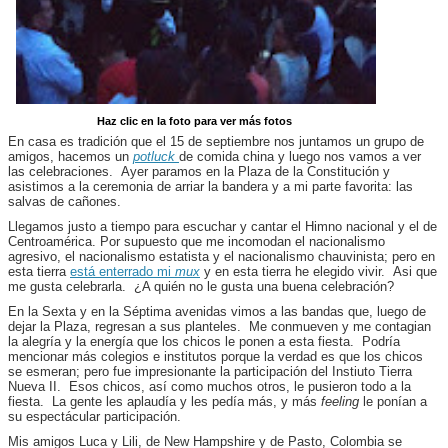
Haz clic en la foto para ver más fotos
En casa es tradición que el 15 de septiembre nos juntamos un grupo de
amigos, hacemos un
potluck
de comida china y luego nos vamos a ver
las celebraciones. Ayer paramos en la Plaza de la Constitución y
asistimos a la ceremonia de arriar la bandera y a mi parte favorita: las
salvas de cañones.
Llegamos justo a tiempo para escuchar y cantar el Himno nacional y el de
Centroamérica. Por supuesto que me incomodan el nacionalismo
agresivo, el nacionalismo estatista y el nacionalismo chauvinista; pero en
esta tierra
está enterrado mi
mux
y en esta tierra he elegido vivir. Asi que
me gusta celebrarla. ¿A quién no le gusta una buena celebración?
En la Sexta y en la Séptima avenidas vimos a las bandas que, luego de
dejar la Plaza, regresan a sus planteles. Me conmueven y me contagian
la alegría y la energía que los chicos le ponen a esta fiesta. Podría
mencionar más colegios e institutos porque la verdad es que los chicos
se esmeran; pero fue impresionante la participación del Instiuto Tierra
Nueva II. Esos chicos, así como muchos otros, le pusieron todo a la
fiesta. La gente les aplaudía y les pedía más, y más
feeling
le ponían a
su espectácular participación.
Mis amigos Luca y Lili, de New Hampshire y de Pasto, Colombia se