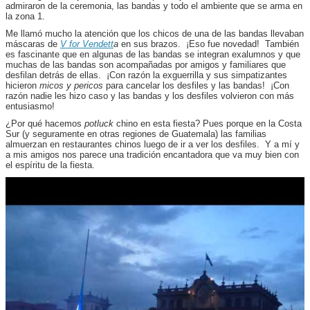
admiraron de la ceremonia, las bandas y todo el ambiente que se arma en
la zona 1.
Me llamó mucho la atención que los chicos de una de las bandas llevaban
máscaras de
V for Vendett
a
en sus brazos. ¡Eso fue novedad! También
es fascinante que en algunas de las bandas se integran exalumnos y que
muchas de las bandas son acompañadas por amigos y familiares que
desfilan detrás de ellas. ¡Con razón la exguerrilla y sus simpatizantes
hicieron
micos y pericos
para cancelar los desfiles y las bandas! ¡Con
razón nadie les hizo caso y las bandas y los desfiles volvieron con más
entusiasmo!
¿Por qué hacemos
potluck
chino en esta fiesta? Pues porque en la Costa
Sur (y seguramente en otras regiones de Guatemala) las familias
almuerzan en restaurantes chinos luego de ir a ver los desfiles. Y a mí y
a mis amigos nos parece una tradición encantadora que va muy bien con
el espíritu de la fiesta.