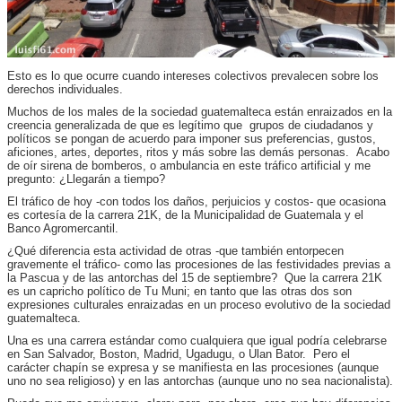
Esto es lo que ocurre cuando intereses colectivos prevalecen sobre los
derechos individuales.
Muchos de los males de la sociedad guatemalteca están enraizados en la
creencia generalizada de que es legítimo que grupos de ciudadanos y
políticos se pongan de acuerdo para imponer sus preferencias, gustos,
aficiones, artes, deportes, ritos y más sobre las demás personas. Acabo
de oír sirena de bomberos, o ambulancia en este tráfico artificial y me
pregunto: ¿Llegarán a tiempo?
El tráfico de hoy -con todos los daños, perjuicios y costos- que ocasiona
es cortesía de la carrera 21K, de la Municipalidad de Guatemala y el
Banco Agromercantil.
¿Qué diferencia esta actividad de otras -que también entorpecen
gravemente el tráfico- como las procesiones de las festividades previas a
la Pascua y de las antorchas del 15 de septiembre? Que la carrera 21K
es un capricho político de Tu Muni; en tanto que las otras dos son
expresiones culturales enraizadas en un proceso evolutivo de la sociedad
guatemalteca.
Una es una carrera estándar como cualquiera que igual podría celebrarse
en San Salvador, Boston, Madrid, Ugadugu, o Ulan Bator. Pero el
carácter chapín se expresa y se manifiesta en las procesiones (aunque
uno no sea religioso) y en las antorchas (aunque uno no sea nacionalista).