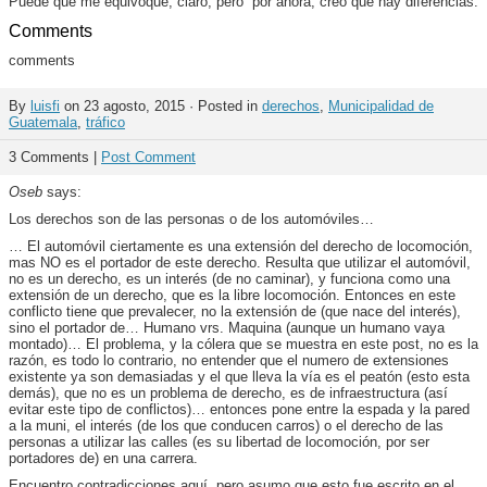
Puede que me equivoque, claro; pero por ahora, creo que hay diferencias.
Comments
comments
By
luisfi
on 23 agosto, 2015 · Posted in
derechos
,
Municipalidad de
Guatemala
,
tráfico
3 Comments |
Post Comment
Oseb
says:
Los derechos son de las personas o de los automóviles…
… El automóvil ciertamente es una extensión del derecho de locomoción,
mas NO es el portador de este derecho. Resulta que utilizar el automóvil,
no es un derecho, es un interés (de no caminar), y funciona como una
extensión de un derecho, que es la libre locomoción. Entonces en este
conflicto tiene que prevalecer, no la extensión de (que nace del interés),
sino el portador de… Humano vrs. Maquina (aunque un humano vaya
montado)… El problema, y la cólera que se muestra en este post, no es la
razón, es todo lo contrario, no entender que el numero de extensiones
existente ya son demasiadas y el que lleva la vía es el peatón (esto esta
demás), que no es un problema de derecho, es de infraestructura (así
evitar este tipo de conflictos)… entonces pone entre la espada y la pared
a la muni, el interés (de los que conducen carros) o el derecho de las
personas a utilizar las calles (es su libertad de locomoción, por ser
portadores de) en una carrera.
Encuentro contradicciones aquí, pero asumo que esto fue escrito en el