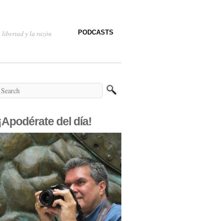
PODCASTS
 libertad y la razón
¡Apodérate del día!