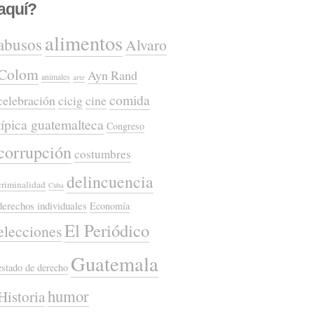
aquí?
alimentos
abusos
Alvaro
Colom
Ayn Rand
animales
arte
comida
celebración
cicig
cine
típica guatemalteca
Congreso
corrupción
costumbres
delincuencia
criminalidad
Cuba
derechos individuales
Economía
El Periódico
elecciones
Guatemala
estado de derecho
humor
Historia