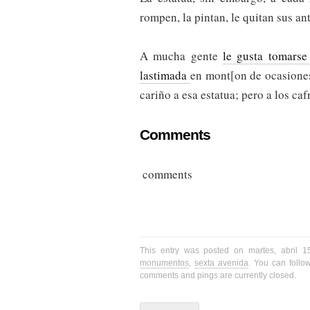
rompen, la pintan, le quitan sus ant
A mucha gente
le gusta tomarse 
lastimada
en mont[on de ocasiones
cariño a esa estatua; pero a los caf
Comments
comments
This entry was posted on martes, abril 
monumentos
,
sexta avenida
. You can follo
comments and pings are currently closed.