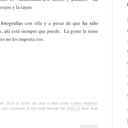
eojos y la rayan.
fotografías
con ella y a pesar de que
ha sido
, ahí está siempre que puede. La gente le tiene
res no les importa eso.
15th, 2014 at 10:44 am and is filed under
Centro Histórico
,
w any comments to this entry through the
RSS 2.0
feed. Both