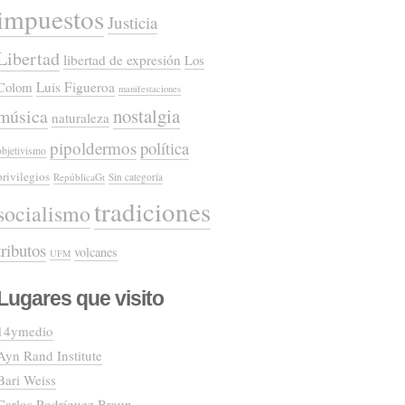
impuestos
Justicia
Libertad
libertad de expresión
Los
Colom
Luis Figueroa
manifestaciones
nostalgia
música
naturaleza
pipoldermos
política
objetivismo
privilegios
RepúblicaGt
Sin categoría
tradiciones
socialismo
tributos
volcanes
UFM
Lugares que visito
14ymedio
Ayn Rand Institute
Bari Weiss
Carlos Rodríguez Braun