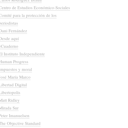
Centro de Estudios Económico-Sociales
Comité para la protección de los
periodistas
Dani Fernández
Desde aquí
eCuaderno
El Instituto Independiente
Human Progress
Impuestos y moral
José María Marco
Libertad Digital
Libertopolis
Matt Ridley
Mirada Sur
Peter Imanuelsen
The Objective Standard