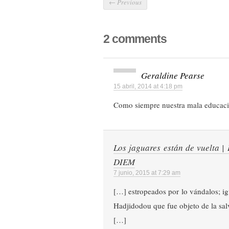
←
Previous
2 comments
Geraldine Pearse
15 abril, 2014 at 4:18 pm
Como siempre nuestra mala educació
Los jaguares están de vuelta 
DIEM
7 junio, 2015 at 7:29 am
[…] estropeados por lo vándalos; ig
Hadjidodou que fue objeto de la sa
[…]