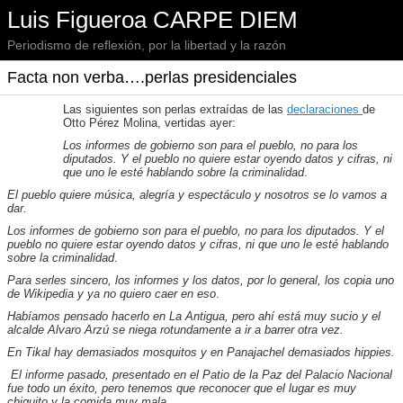
Luis Figueroa CARPE DIEM
Periodismo de reflexión, por la libertad y la razón
Facta non verba….perlas presidenciales
Las siguientes son perlas extraídas de las
declaraciones
de
Otto Pérez Molina, vertidas ayer:
Los informes de gobierno son para el pueblo, no para los
diputados. Y el pueblo no quiere estar oyendo datos y cifras, ni
que uno le esté hablando sobre la criminalidad
.
El pueblo quiere música, alegría y espectáculo y nosotros se lo vamos a
dar.
Los informes de gobierno son para el pueblo, no para los diputados. Y el
pueblo no quiere estar oyendo datos y cifras, ni que uno le esté hablando
sobre la criminalidad
.
Para serles sincero, los informes y los datos, por lo general, los copia uno
de Wikipedia y ya no quiero caer en eso
.
Habíamos pensado hacerlo en La Antigua, pero ahí está muy sucio y el
alcalde Alvaro Arzú se niega rotundamente a ir a barrer otra vez.
En Tikal hay demasiados mosquitos y en Panajachel demasiados hippies.
El informe pasado, presentado en el Patio de la Paz del Palacio Nacional
fue todo un éxito, pero tenemos que reconocer que el lugar es muy
chiquito y la comida muy mala.