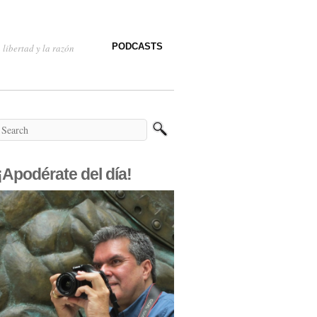
PODCASTS
 libertad y la razón
¡Apodérate del día!