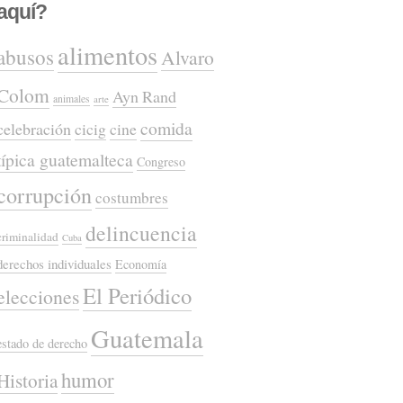
aquí?
alimentos
abusos
Alvaro
Colom
Ayn Rand
animales
arte
comida
celebración
cicig
cine
típica guatemalteca
Congreso
corrupción
costumbres
delincuencia
criminalidad
Cuba
derechos individuales
Economía
El Periódico
elecciones
Guatemala
estado de derecho
humor
Historia