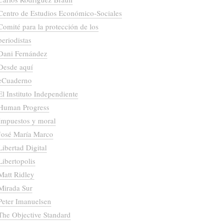
Centro de Estudios Económico-Sociales
Comité para la protección de los
periodistas
Dani Fernández
Desde aquí
eCuaderno
El Instituto Independiente
Human Progress
Impuestos y moral
José María Marco
Libertad Digital
Libertopolis
Matt Ridley
Mirada Sur
Peter Imanuelsen
The Objective Standard