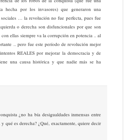
erencia de los robos de la conquista (que fue una
nta hecha por los invasores) que generaron una
 sociales … la revolución no fue perfecta, pues fue
zquierda o derecha son disfuncionales por que son
on ellas siempre va la corrupción en potencia .. al
ortante .. pero fue este período de revolución mejor
 intentos REALES por mejorar la democracia y de
tiene una causa histórica y que nadie más se ha
conquista ¿no ha bía desigualdades inmensas entre
a y qué es derecha? ¿Qué, exactamente, quiere decir