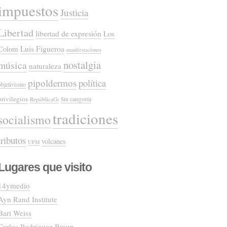
impuestos
Justicia
Libertad
libertad de expresión
Los
Colom
Luis Figueroa
manifestaciones
nostalgia
música
naturaleza
pipoldermos
política
objetivismo
privilegios
RepúblicaGt
Sin categoría
tradiciones
socialismo
tributos
volcanes
UFM
Lugares que visito
14ymedio
Ayn Rand Institute
Bari Weiss
Carlos Rodríguez Braun