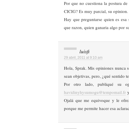
Por que no cuestiona la postura de 
CICIG? Es muy parcial, su opinion.
Hay que preguntarse quien es esa s
que razon, quien ganaria algo por su
luisfi
29 abril, 2011 at 9:10 am
Hola, Sprak. Mis opiniones nunca s
sean objetivas, pero, ¿qué sentido t
Por otro lado, publiqué su o
havidinyhysumogu@tempomail.fr
y
Ojalá que me equivoque y le ofrez
porque me permite hacer esa aclarac