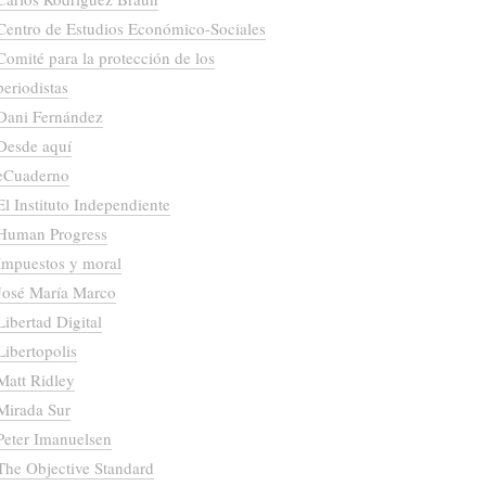
Centro de Estudios Económico-Sociales
Comité para la protección de los
periodistas
Dani Fernández
Desde aquí
eCuaderno
El Instituto Independiente
Human Progress
Impuestos y moral
José María Marco
Libertad Digital
Libertopolis
Matt Ridley
Mirada Sur
Peter Imanuelsen
The Objective Standard