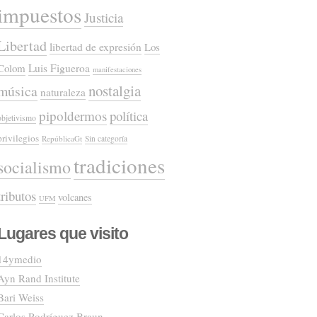
impuestos
Justicia
Libertad
libertad de expresión
Los
Colom
Luis Figueroa
manifestaciones
nostalgia
música
naturaleza
pipoldermos
política
objetivismo
privilegios
RepúblicaGt
Sin categoría
tradiciones
socialismo
tributos
volcanes
UFM
Lugares que visito
14ymedio
Ayn Rand Institute
Bari Weiss
Carlos Rodríguez Braun