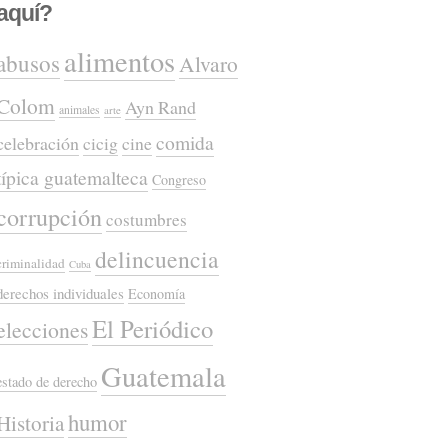
aquí?
alimentos
abusos
Alvaro
Colom
Ayn Rand
animales
arte
comida
celebración
cicig
cine
típica guatemalteca
Congreso
corrupción
costumbres
delincuencia
criminalidad
Cuba
derechos individuales
Economía
El Periódico
elecciones
Guatemala
estado de derecho
humor
Historia