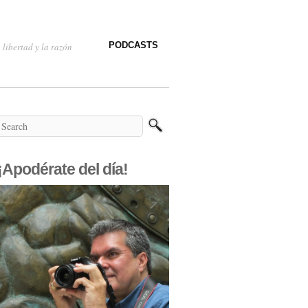
PODCASTS
 libertad y la razón
¡Apodérate del día!