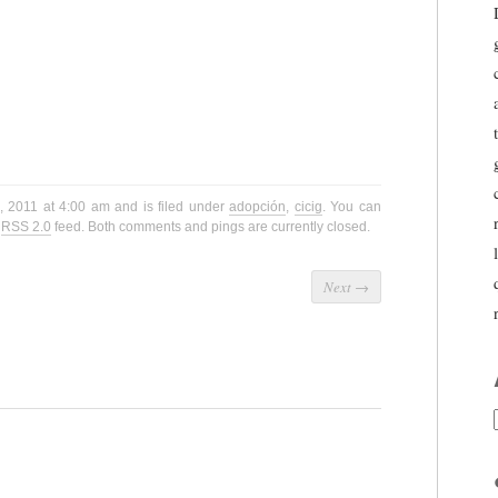
h, 2011 at 4:00 am and is filed under
adopción
,
cicig
. You can
e
RSS 2.0
feed. Both comments and pings are currently closed.
Next
→