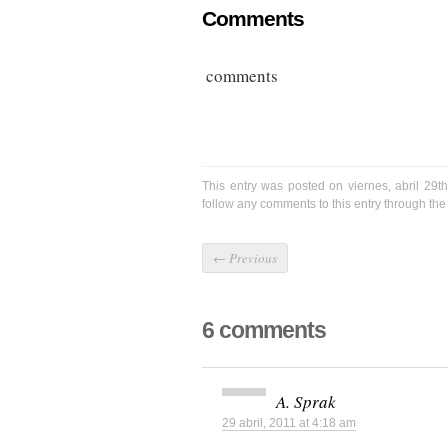
Comments
comments
This entry was posted on viernes, abril 29t
follow any comments to this entry through th
←
Previous
6 comments
A. Sprak
29 abril, 2011 at 4:18 am