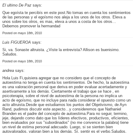
El ultimo De Paz
says:
Que egoísta te percibís en este post.No tomas en cuenta los sentimientos
de las personas y el egoísmo nos aleja a los unos de los otros. Eleva a
unos sobre los otros, es mas, eleva a unos a costa de los otros…
Debemos promover la hermandad
Posted on mayo 18th, 2010
Luis FIGUEROA
says:
Si, va. Sonaste altruista. ¿Viste la entrevista? Allison es buenisimo.
Saludos.
Posted on mayo 18th, 2010
andrea
says:
Hola Luis Fi,quisiera agregar que no considero que el concepto de
autoestima no tenga en cuenta los sentimientos. De hecho, la autoestima
es una valoración personal que deriva en poder evaluar acertadamente y
asertivamente a los demás. Ciertamente el trabajo que se hace , en
psicoterapia, sobre el nivel de autoestima de la persona no implica un
acto de egoísmo, que no incluye para nada considerar el opuesto como un
acto altruista.Desde que estudiamos los puntos del Objetivismo, de Ayn
Rand, pudimos discutir este aspecto…y consideremos que Nathaniel
Branden es el padre del concepto de autoestima.Para no seguir, termino,
jeje, dejando como dato que los líderes efectivos, productivos, eficientes,
bien evaluados por sus "subordinados" (no me convence la palabra) tiene
un nivel de estima personal adecuado. Luego, si se sienten bien
autovalorados, valoran bien a los demás. Sí, sentir es el verbo.Saludos,