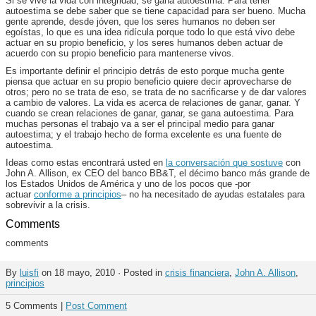
Si se vive la vida con integridad, se gana autoestima. Para tener
autoestima se debe saber que se tiene capacidad para ser bueno. Mucha
gente aprende, desde jóven, que los seres humanos no deben ser
egoístas, lo que es una idea ridícula porque todo lo que está vivo debe
actuar en su propio beneficio, y los seres humanos deben actuar de
acuerdo con su propio beneficio para mantenerse vivos.
Es importante definir el principio detrás de esto porque mucha gente
piensa que actuar en su propio beneficio quiere decir aprovecharse de
otros; pero no se trata de eso, se trata de no sacrificarse y de dar valores
a cambio de valores. La vida es acerca de relaciones de ganar, ganar. Y
cuando se crean relaciones de ganar, ganar, se gana autoestima. Para
muchas personas el trabajo va a ser el principal medio para ganar
autoestima; y el trabajo hecho de forma excelente es una fuente de
autoestima.
Ideas como estas encontrará usted en
la conversación que sostuve
con
John A. Allison, ex CEO del banco BB&T, el décimo banco más grande de
los Estados Unidos de América y uno de los pocos que -por
actuar
conforme a principios
– no ha necesitado de ayudas estatales para
sobrevivir a la crisis.
Comments
comments
By
luisfi
on 18 mayo, 2010 · Posted in
crisis financiera
,
John A. Allison
,
principios
5 Comments |
Post Comment