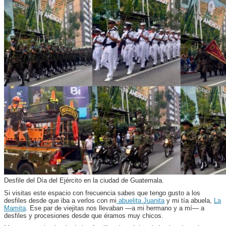
Desfile del Día del Ejército en la ciudad de Guatemala.
Si visitas este espacio con frecuencia sabes que tengo gusto a los
desfiles desde que iba a verlos con mi
abuelita Juanita
y mi tía abuela,
La
Mamita
. Ese par de viejitas nos llevaban —a mi hermano y a mí— a
desfiles y procesiones desde que éramos muy chicos.