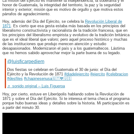
La misión del Ejército es mantener la independencia, la soberanía y el
honor de Guatemala, la integridad del territorio, la paz y la seguridad
interior y exterior; misión que es motivo de orgullo y que motiva estos
párrafos de agradecimiento.
Hoy, además del Día del Ejército, se celebra la
Revolución Liberal de
1871
. Es cierto que esa gesta estaba más basada en los principios del
liberalismo constructivista y racionalista de la tradición francesa, que en
los principios del liberalismo empirista y evolutivo de la tradición británica
que es el ideal liberal que valoro; pero aquel proceso histórico y muchas
de las instituciones que produjo merecen atención y estudio
desapasionados. Modernizaron el país y a los guatemaltecos. Lástima
que no hemos sabido aprovechar mejor la parte buena de su legado.
@luisficarpediem
Dos fiestas se celebran en Guatemala el 30 de junio: el Día del
Ejército y la Revolución de 1871
#diadelejercito
#ejercito
#celebracion
#desfiles
#chapinesenusa🇬🇹💙🇺🇸
♬ sonido original – Luis Figueroa
Hoy, por cierto, estuve en Liberópolis hablando sobre la Revolución de
1871 y sobre el Día del Ejército. Si te interesa el tema checa el programa
porque hubo buenas ideas y detalles sobre la historia. Mi participación es
a partir del minuto 30.