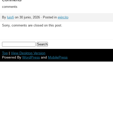
comments
By
luisfi
on 30 junio, 2026 · Posted in
ejército
Sorry, comments are closed on this post.
Top
|
View Desktop Version
Powered By
WordPress
and
MobilePress