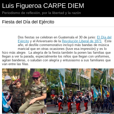
Luis Figueroa CARPE DIEM
Periodismo de reflexión, por la libertad y la razón
Fiesta del Día del Ejército
Dos fiestas se celebran en Guatemala el 30 de junio:
El Día del
Ejército
y el Aniversario de la
Revolución Liberal de 1871
. Este
año, el desfile conmemorativo incluyó más bandas de música
maricial que en otras ocasiones (tuve esa impresión) y es lo
hizo más alegre. La alegría de la fiesta también la ponen las familias que
llegan a ver la parada, especialmente los niños que llegan con uniformes,
agitan banderas, o saludan con alegría y entusiasmo a sus familiares que
van entre las filas.