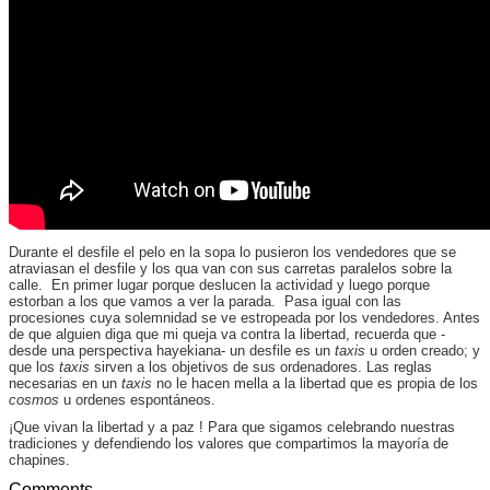
Durante el desfile el pelo en la sopa lo pusieron los vendedores que se
atraviasan el desfile y los qua van con sus carretas paralelos sobre la
calle. En primer lugar porque deslucen la actividad y luego porque
estorban a los que vamos a ver la parada. Pasa igual con las
procesiones cuya solemnidad se ve estropeada por los vendedores. Antes
de que alguien diga que mi queja va contra la libertad, recuerda que -
desde una perspectiva hayekiana- un desfile es un
taxis
u orden creado; y
que los
taxis
sirven a los objetivos de sus ordenadores. Las reglas
necesarias en un
taxis
no le hacen mella a la libertad que es propia de los
cosmos
u ordenes espontáneos.
¡Que vivan la libertad y a paz ! Para que sigamos celebrando nuestras
tradiciones y defendiendo los valores que compartimos la mayoría de
chapines.
Comments