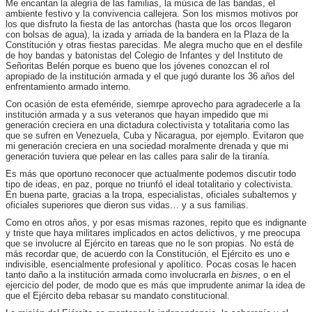
Me encantan la alegría de las familias, la música de las bandas, el
ambiente festivo y la convivencia callejera. Son los mismos motivos por
los que disfruto la fiesta de las antorchas (hasta que los orcos llegaron
con bolsas de agua), la izada y arriada de la bandera en la Plaza de la
Constitución y otras fiestas parecidas. Me alegra mucho que en el desfile
de hoy bandas y batonistas del Colegio de Infantes y del Instituto de
Señoritas Belén porque es bueno que los jóvenes conozcan el rol
apropiado de la institución armada y el que jugó durante los 36 años del
enfrentamiento armado interno.
Con ocasión de esta efeméride, siemrpe aprovecho para agradecerle a la
institución armada y a sus veteranos que hayan impedido que mi
generación creciera en una dictadura colectivista y totalitaria como las
que se sufren en Venezuela, Cuba y Nicaragua, por ejemplo. Evitaron que
mi generación creciera en una sociedad moralmente drenada y que mi
generación tuviera que pelear en las calles para salir de la tiranía.
Es más que oportuno reconocer que actualmente podemos discutir todo
tipo de ideas, en paz, porque no triunfó el ideal totalitario y colectivista.
En buena parte, gracias a la tropa, especialistas, oficiales subalternos y
oficiales superiores que dieron sus vidas… y a sus familias.
Como en otros años, y por esas mismas razones, repito que es indignante
y triste que haya militares implicados en actos delictivos, y me preocupa
que se involucre al Ejército en tareas que no le son propias. No está de
más recordar que, de acuerdo con la Constitución, el Ejército es uno e
indivisible, esencialmente profesional y apolítico. Pocas cosas le hacen
tanto daño a la institución armada como involucrarla en
bisnes
, o en el
ejercicio del poder, de modo que es más que imprudente animar la idea de
que el Ejército deba rebasar su mandato constitucional.