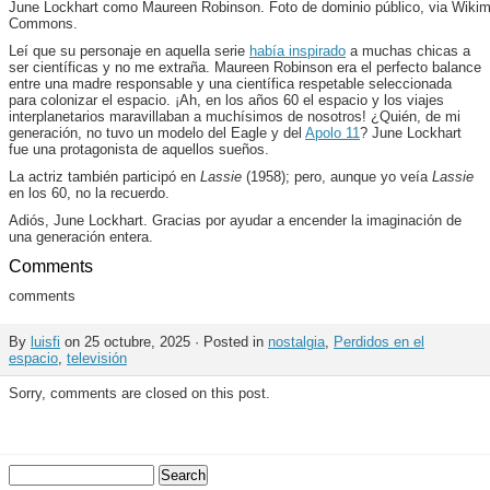
June Lockhart como Maureen Robinson. Foto de dominio público, via Wiki
Commons.
Leí que su personaje en aquella serie
había inspirado
a muchas chicas a
ser científicas y no me extraña. Maureen Robinson era el perfecto balance
entre una madre responsable y una científica respetable seleccionada
para colonizar el espacio. ¡Ah, en los años 60 el espacio y los viajes
interplanetarios maravillaban a muchísimos de nosotros! ¿Quién, de mi
generación, no tuvo un modelo del Eagle y del
Apolo 11
? June Lockhart
fue una protagonista de aquellos sueños.
La actriz también participó en
Lassie
(1958); pero, aunque yo veía
Lassie
en los 60, no la recuerdo.
Adiós, June Lockhart. Gracias por ayudar a encender la imaginación de
una generación entera.
Comments
comments
By
luisfi
on 25 octubre, 2025 · Posted in
nostalgia
,
Perdidos en el
espacio
,
televisión
Sorry, comments are closed on this post.