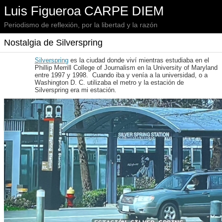
Luis Figueroa CARPE DIEM
Periodismo de reflexión, por la libertad y la razón
Nostalgia de Silverspring
Silverspring
es la ciudad donde viví mientras estudiaba en el
Phillip Merrill College of Journalism en la University of Maryland
entre 1997 y 1998. Cuando iba y venía a la universidad, o a
Washington D. C. utilizaba el metro y la estación de
Silverspring era mi estación.