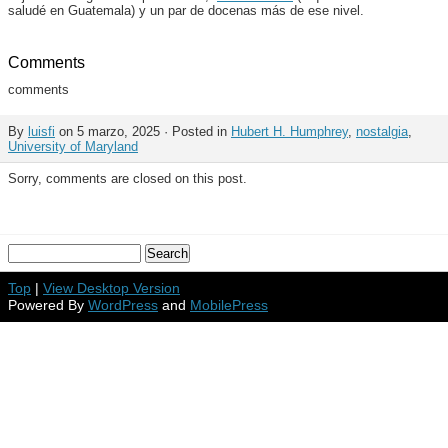
saludé en Guatemala) y un par de docenas más de ese nivel.
Comments
comments
By
luisfi
on 5 marzo, 2025 · Posted in
Hubert H. Humphrey
,
nostalgia
,
University of Maryland
Sorry, comments are closed on this post.
Top
|
View Desktop Version
Powered By
WordPress
and
MobilePress