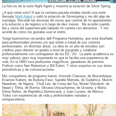
La foto es de la serie Night Agent y muestra la estación de Silver Spring.
¿A qué viene esto? A que la semana pasada estaba viendo una serie
llamada
Night Agent
y salió la estación de Silverspring y me dió algo de
nostalgia. Recordé las docenas de veces que caminé de mi apartamento
a la estación y de regreso a lo largo de diez meses. Me acordé cuando
iba y venía del supermercado halando mi carreta con alimentos. Y me
acordé de cómo me gustaba usar el metro.
Tengo buenísimos recuerdos dell Programa Humphrey, que está diseñado
para profesionales jóvenes y/o que están a mitad de sus carreras
profesionales, en distintas áreas. La idea es un año de estudios (sin
créditos para obtener un grado) a nivel de posgrado y colaborar
profesionalmente con contrapartes de los EE. UU. La parte académica es
muy valiosa; pero muy importante es que te facilita una experiencia de
vida. En la UMD tuve profesores magníficos, ganadores de premios
Pulitzer como Nan Robertson y Bill Eaton. Y otros expertos en sus áreas
periodísticas y de comunicaciones.
Mis compañeros de programa fueron: Armindo Chavana, de Mozambique;
Evariste Kabore, de Burkina Faso; Sandile Memela, de Sudafrica; Nkechi
Nwankwo, de Nigeria. Chull Lee, de Corea del Sur, Murari Shivakoti, de
Nepal y Thiha, de Burma; Oksana Ustyuzhanina, de Ucrania; y María
Elena Núñez, de República Dominicana, y Juan Lozano, de México.
Todos con experiencias de vida y profesionales variadas y
enriquecedoras.