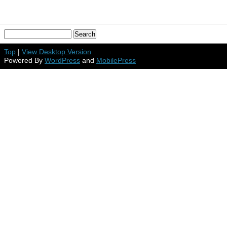
Top
|
View Desktop Version
Powered By
WordPress
and
MobilePress