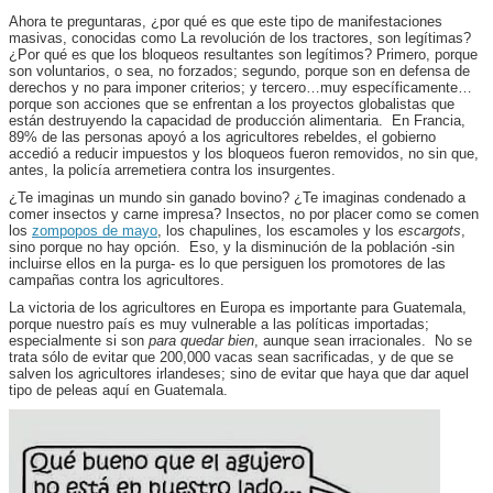
Ahora te preguntaras, ¿por qué es que este tipo de manifestaciones
masivas, conocidas como La revolución de los tractores, son legítimas?
¿Por qué es que los bloqueos resultantes son legítimos? Primero, porque
son voluntarios, o sea, no forzados; segundo, porque son en defensa de
derechos y no para imponer criterios; y tercero…muy específicamente…
porque son acciones que se enfrentan a los proyectos globalistas que
están destruyendo la capacidad de producción alimentaria. En Francia,
89% de las personas apoyó a los agricultores rebeldes, el gobierno
accedió a reducir impuestos y los bloqueos fueron removidos, no sin que,
antes, la policía arremetiera contra los insurgentes.
¿Te imaginas un mundo sin ganado bovino? ¿Te imaginas condenado a
comer insectos y carne impresa? Insectos, no por placer como se comen
los
zompopos de mayo
, los chapulines, los escamoles y los
escargots
,
sino porque no hay opción. Eso, y la disminución de la población -sin
incluirse ellos en la purga- es lo que persiguen los promotores de las
campañas contra los agricultores.
La victoria de los agricultores en Europa es importante para Guatemala,
porque nuestro país es muy vulnerable a las políticas importadas;
especialmente si son
para quedar bien
, aunque sean irracionales. No se
trata sólo de evitar que 200,000 vacas sean sacrificadas, y de que se
salven los agricultores irlandeses; sino de evitar que haya que dar aquel
tipo de peleas aquí en Guatemala.