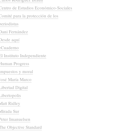
Centro de Estudios Económico-Sociales
Comité para la protección de los
periodistas
Dani Fernández
Desde aquí
eCuaderno
El Instituto Independiente
Human Progress
Impuestos y moral
José María Marco
Libertad Digital
Libertopolis
Matt Ridley
Mirada Sur
Peter Imanuelsen
The Objective Standard