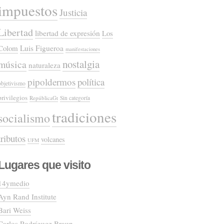
impuestos
Justicia
Libertad
libertad de expresión
Los
Colom
Luis Figueroa
manifestaciones
nostalgia
música
naturaleza
pipoldermos
política
objetivismo
privilegios
RepúblicaGt
Sin categoría
tradiciones
socialismo
tributos
volcanes
UFM
Lugares que visito
14ymedio
Ayn Rand Institute
Bari Weiss
Carlos Rodríguez Braun