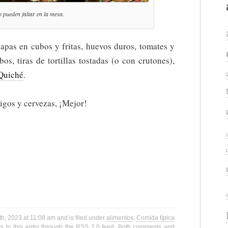
 pueden faltar en la mesa.
papas en cubos y fritas, huevos duros, tomates y
os, tiras de tortillas tostadas (o con crutones),
 Quiché
.
gos y cervezas, ¡Mejor!
th, 2023 at 11:08 am and is filed under
alimentos
,
Comida típica
 to this entry through the
RSS 2.0
feed. Both comments and