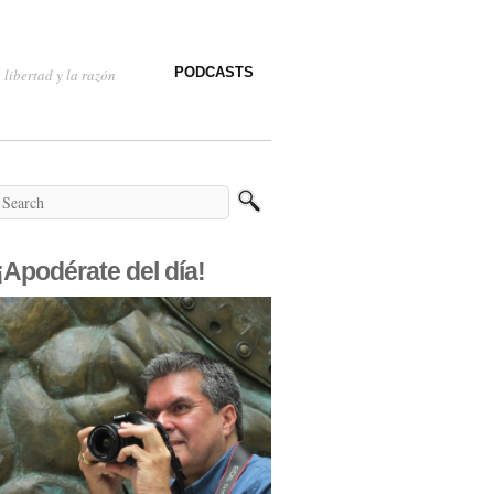
PODCASTS
 libertad y la razón
¡Apodérate del día!