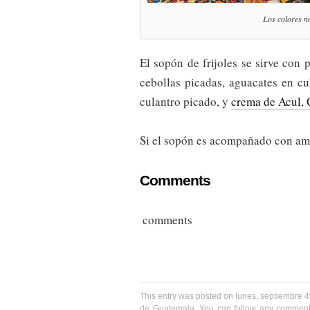
Los colores no
El sopón de frijoles se sirve con 
cebollas picadas, aguacates en cub
culantro picado, y
crema de Acul,
Si el sopón es acompañado con ami
Comments
comments
This entry was posted on lunes, septiembre 4
de Guatemala
. You can follow any comments