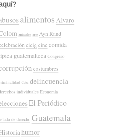
aquí?
alimentos
abusos
Alvaro
Colom
Ayn Rand
animales
arte
comida
celebración
cicig
cine
típica guatemalteca
Congreso
corrupción
costumbres
delincuencia
criminalidad
Cuba
derechos individuales
Economía
El Periódico
elecciones
Guatemala
estado de derecho
humor
Historia