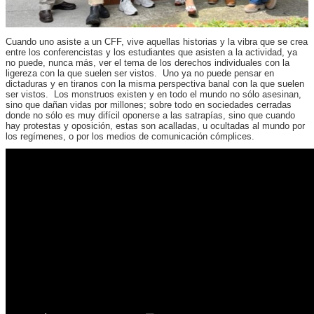
Cuando uno asiste a un CFF, vive aquellas historias y la vibra que se crea
entre los conferencistas y los estudiantes que asisten a la actividad, ya
no puede, nunca más, ver el tema de los derechos individuales con la
ligereza con la que suelen ser vistos. Uno ya no puede pensar en
dictaduras y en tiranos con la misma perspectiva banal con la que suelen
ser vistos. Los monstruos existen y en todo el mundo no sólo asesinan,
sino que dañan vidas por millones; sobre todo en sociedades cerradas
donde no sólo es muy difícil oponerse a las satrapías, sino que cuando
hay protestas y oposición, estas son acalladas, u ocultadas al mundo por
los regímenes, o por los medios de comunicación cómplices.