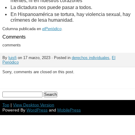
mentes, ni en nuestros corazones
La dictadura nos puede pasar a todos.
En Hispanoamérica se tortura, hay violencia sexual, hay
crímenes de lesa humanidad.
Columna publicada en
elPeriódico
.
Comments
comments
By
luisfi
on 17 marzo, 2023 · Posted in
derechos individuales
,
El
Periódico
Sorry, comments are closed on this post.
Top
|
View Desktop Version
Powered By
WordPress
and
MobilePress