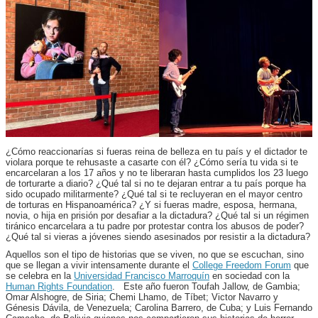
¿Cómo reaccionarías si fueras reina de belleza en tu país y el dictador te
violara porque te rehusaste a casarte con él? ¿Cómo sería tu vida si te
encarcelaran a los 17 años y no te liberaran hasta cumplidos los 23 luego
de torturarte a diario? ¿Qué tal si no te dejaran entrar a tu país porque ha
sido ocupado militarmente? ¿Qué tal si te recluyeran en el mayor centro
de torturas en Hispanoamérica? ¿Y si fueras madre, esposa, hermana,
novia, o hija en prisión por desafiar a la dictadura? ¿Qué tal si un régimen
tiránico encarcelara a tu padre por protestar contra los abusos de poder?
¿Qué tal si vieras a jóvenes siendo asesinados por resistir a la dictadura?
Aquellos son el tipo de historias que se viven, no que se escuchan, sino
que se llegan a vivir intensamente durante el
College Freedom Forum
que
se celebra en la
Universidad Francisco Marroquín
en sociedad con la
Human Rights Foundation
. Este año fueron Toufah Jallow, de Gambia;
Omar Alshogre, de Siria; Chemi Lhamo, de Tíbet; Victor Navarro y
Génesis Dávila, de Venezuela; Carolina Barrero, de Cuba; y Luis Fernando