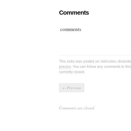
Comments
comments
This entry was posted on miércoles, diciemb
precios
. You can follow any comments to this
currently closed.
←
Previous
Comments are closed.