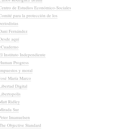
Centro de Estudios Económico-Sociales
Comité para la protección de los
periodistas
Dani Fernández
Desde aquí
eCuaderno
El Instituto Independiente
Human Progress
Impuestos y moral
José María Marco
Libertad Digital
Libertopolis
Matt Ridley
Mirada Sur
Peter Imanuelsen
The Objective Standard