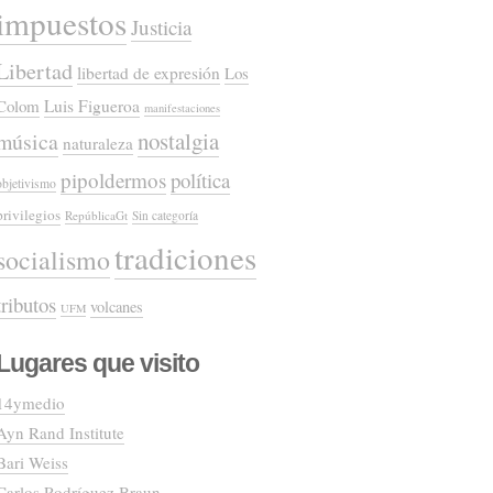
impuestos
Justicia
Libertad
libertad de expresión
Los
Colom
Luis Figueroa
manifestaciones
nostalgia
música
naturaleza
pipoldermos
política
objetivismo
privilegios
RepúblicaGt
Sin categoría
tradiciones
socialismo
tributos
volcanes
UFM
Lugares que visito
14ymedio
Ayn Rand Institute
Bari Weiss
Carlos Rodríguez Braun