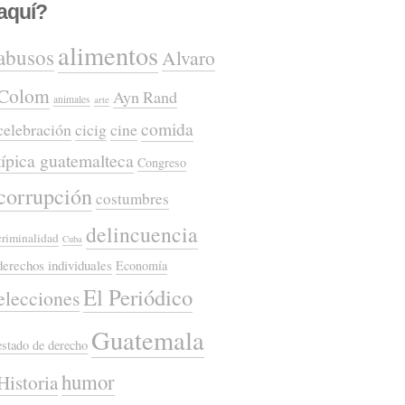
aquí?
alimentos
abusos
Alvaro
Colom
Ayn Rand
animales
arte
comida
celebración
cicig
cine
típica guatemalteca
Congreso
corrupción
costumbres
delincuencia
criminalidad
Cuba
derechos individuales
Economía
El Periódico
elecciones
Guatemala
estado de derecho
humor
Historia