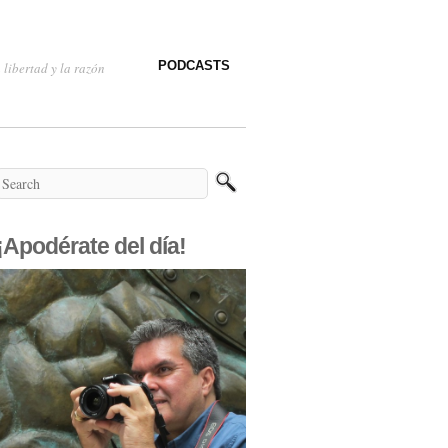
PODCASTS
 libertad y la razón
¡Apodérate del día!