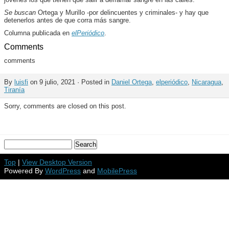
Se buscan
Ortega y Murillo -por delincuentes y criminales- y hay que
detenerlos antes de que corra más sangre.
Columna publicada en
elPeriódico
.
Comments
comments
By
luisfi
on 9 julio, 2021 · Posted in
Daniel Ortega
,
elperiódico
,
Nicaragua
,
Tiranía
Sorry, comments are closed on this post.
Top
|
View Desktop Version
Powered By
WordPress
and
MobilePress