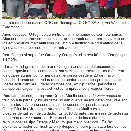
La foto es de Fundación ONG de Nicaragua, CC BY-SA 3.0, via Wikimedia
Commons
Años después, Ortega se convirtió en el niño bonito de Centroamérica.
Abandonó el extremismo socialista, se fue moderando, era el favorito de
los empresarios mercantilistas del istmo e incluso fue consentido de la
iglesia católica por sus políticas anti aborto.
Pero Ortega siempre fue Ortega, y Ortega/Murillo resultó más Ortega que
siempre.
El martes, el gobierno del tirano Ortega reanudó las detenciones de
líderes opositores a su mandato con seis secuestros/arrestos más; con
los cuales suman por lo menos 27 personas desde el 28 de mayo
pasado. Personas entre las que se cuentan aspirantes presidenciales,
líderes estudiantiles, líderes campesinos, ex diputados, periodistas,
banqueros, exguerrilleros, activistas, empresarios y exguerrilleros.
Para las capturas, el régimen Ortega/Murillo acude a
la vieja confiable
:
traición a la patria; y los esbirros no dan cuenta de los detenidos, que son
capturados más en circunstancias de secuestro que otra cosa.
Ortega/Murillo (Ah, porque su esposa Rosario Murillo es su
vicepresidenta) son de cuidado. En 2018 durante tres meses de protestas
hubo más de 300 muertos. Ese es el costo de las dictaduras
revolucionarias tipo Ortega y Maduro, por mencionar dos. Es fácil
elevarlas al poder por frustración y despecho; pero para sacarlas, son los
jóvenes los que tienen que salir a derramar sangre en las calles.