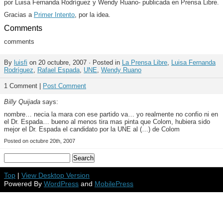
por Luisa Fernanda Rodríguez y Wendy Ruano- publicada en Prensa Libre.
Gracias a
Primer Intento
, por la idea.
Comments
comments
By
luisfi
on 20 octubre, 2007 · Posted in
La Prensa Libre
,
Luisa Fernanda
Rodríguez
,
Rafael Espada
,
UNE
,
Wendy Ruano
1 Comment |
Post Comment
Billy Quijada
says:
nombre… necia la mara con ese partido va… yo realmente no confio ni en
el Dr. Espada… bueno al menos tira mas pinta que Colom, hubiera sido
mejor el Dr. Espada el candidato por la UNE al (…) de Colom
Posted on octubre 20th, 2007
Top
|
View Desktop Version
Powered By
WordPress
and
MobilePress