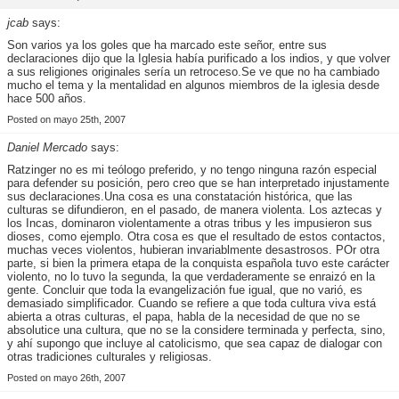
jcab
says:
Son varios ya los goles que ha marcado este señor, entre sus
declaraciones dijo que la Iglesia había purificado a los indios, y que volver
a sus religiones originales sería un retroceso.Se ve que no ha cambiado
mucho el tema y la mentalidad en algunos miembros de la iglesia desde
hace 500 años.
Posted on mayo 25th, 2007
Daniel Mercado
says:
Ratzinger no es mi teólogo preferido, y no tengo ninguna razón especial
para defender su posición, pero creo que se han interpretado injustamente
sus declaraciones.Una cosa es una constatación histórica, que las
culturas se difundieron, en el pasado, de manera violenta. Los aztecas y
los Incas, dominaron violentamente a otras tribus y les impusieron sus
dioses, como ejemplo. Otra cosa es que el resultado de estos contactos,
muchas veces violentos, hubieran invariablmente desastrosos. POr otra
parte, si bien la primera etapa de la conquista española tuvo este carácter
violento, no lo tuvo la segunda, la que verdaderamente se enraizó en la
gente. Concluir que toda la evangelización fue igual, que no varió, es
demasiado simplificador. Cuando se refiere a que toda cultura viva está
abierta a otras culturas, el papa, habla de la necesidad de que no se
absolutice una cultura, que no se la considere terminada y perfecta, sino,
y ahí supongo que incluye al catolicismo, que sea capaz de dialogar con
otras tradiciones culturales y religiosas.
Posted on mayo 26th, 2007