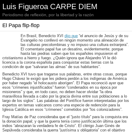
Luis Figueroa CARPE DIEM
Periodismo de reflexión, por la libertad y la razón
El Papa flip-flop
En Brasil, Benedicto XVI
dijo que
“el anuncio de Jesús y de su
Evangelio no conllevó en ningún momento una alineación de
las culturas precolombinas y no impuso una cultura extranjera”.
El comentario papal fue un desatino, evidentemente; porque
hasta las piedras saben que los españoles impusieron el
cristianismo a hierro y fuego. ¿Quién ignora que Alejandro VI le dió
licencia a la corona española para conquistar estas tierras con la
condición de que “salvaran las almas” de sus habitantes”.
Benedicto XVI tuvo que tragarse sus palabras, entre otras cosas, porque
Hugo Chávez le exigió que les pidiera perdón a los indígenas de América
por haber negado “el holocausto aborígen”. El Papa reconoció ayer que
esos “crímenes injustificados” fueron “condenados en su época por
misioneros” y que, en todo caso, no deben hacer olvidar “la obra
maravillosa llevada a cabo por la gracia divina entre sus poblaciones a lo
largo de los siglos”. Las palabras del Pontífice fueron interpretadas por los
expertos en temas vaticanos como una especie de redención para la
Iglesia Católica en esos “crímenes” cometidos por “los colonizadores”.
Fray Matías de Paz consideraba que el “justo título” para la conquista era
la donación papal; y que la guerra tenía como justificación última que los
indios “abrazaran la verdadera fe de Cristo”. El clérigo Juan Ginés de
Sepúlveda consideraba la guerra “justísima y obligatoria” con el objetivo