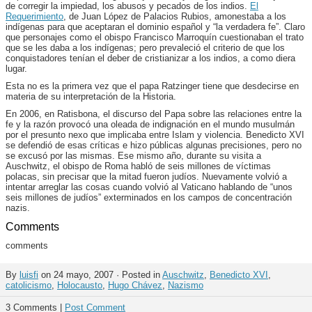
de corregir la impiedad, los abusos y pecados de los indios.
El
Requerimiento
, de Juan López de Palacios Rubios, amonestaba a los
indígenas para que aceptaran el dominio español y “la verdadera fe”. Claro
que personajes como el obispo Francisco Marroquín cuestionaban el trato
que se les daba a los indígenas; pero prevaleció el criterio de que los
conquistadores tenían el deber de cristianizar a los indios, a como diera
lugar.
Esta no es la primera vez que el papa Ratzinger tiene que desdecirse en
materia de su interpretación de la Historia.
En 2006, en Ratisbona, el discurso del Papa sobre las relaciones entre la
fe y la razón provocó una oleada de indignación en el mundo musulmán
por el presunto nexo que implicaba entre Islam y violencia. Benedicto XVI
se defendió de esas críticas e hizo públicas algunas precisiones, pero no
se excusó por las mismas. Ese mismo año, durante su visita a
Auschwitz, el obispo de Roma habló de seis millones de víctimas
polacas, sin precisar que la mitad fueron judíos. Nuevamente volvió a
intentar arreglar las cosas cuando volvió al Vaticano hablando de “unos
seis millones de judíos” exterminados en los campos de concentración
nazis.
Comments
comments
By
luisfi
on 24 mayo, 2007 · Posted in
Auschwitz
,
Benedicto XVI
,
catolicismo
,
Holocausto
,
Hugo Chávez
,
Nazismo
3 Comments |
Post Comment