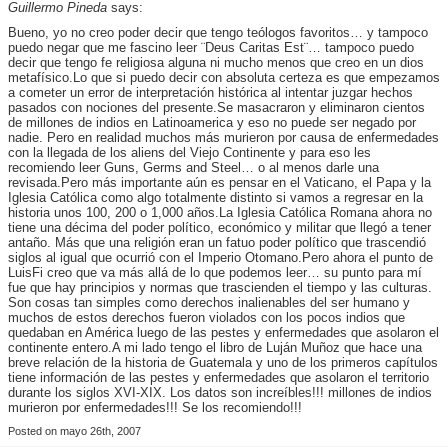
Guillermo Pineda
says:
Bueno, yo no creo poder decir que tengo teólogos favoritos… y tampoco
puedo negar que me fascino leer ¨Deus Caritas Est¨… tampoco puedo
decir que tengo fe religiosa alguna ni mucho menos que creo en un dios
metafísico.Lo que si puedo decir con absoluta certeza es que empezamos
a cometer un error de interpretación histórica al intentar juzgar hechos
pasados con nociones del presente.Se masacraron y eliminaron cientos
de millones de indios en Latinoamerica y eso no puede ser negado por
nadie. Pero en realidad muchos más murieron por causa de enfermedades
con la llegada de los aliens del Viejo Continente y para eso les
recomiendo leer Guns, Germs and Steel… o al menos darle una
revisada.Pero más importante aún es pensar en el Vaticano, el Papa y la
Iglesia Católica como algo totalmente distinto si vamos a regresar en la
historia unos 100, 200 o 1,000 años.La Iglesia Católica Romana ahora no
tiene una décima del poder político, económico y militar que llegó a tener
antaño. Más que una religión eran un fatuo poder político que trascendió
siglos al igual que ocurrió con el Imperio Otomano.Pero ahora el punto de
LuisFi creo que va más allá de lo que podemos leer… su punto para mí
fue que hay principios y normas que trascienden el tiempo y las culturas.
Son cosas tan simples como derechos inalienables del ser humano y
muchos de estos derechos fueron violados con los pocos indios que
quedaban en América luego de las pestes y enfermedades que asolaron el
continente entero.A mi lado tengo el libro de Luján Muñoz que hace una
breve relación de la historia de Guatemala y uno de los primeros capítulos
tiene información de las pestes y enfermedades que asolaron el territorio
durante los siglos XVI-XIX. Los datos son increíbles!!! millones de indios
murieron por enfermedades!!! Se los recomiendo!!!
Posted on mayo 26th, 2007